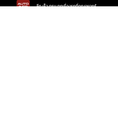
ลึก เร็ว ครบ ทุกเรื่องรถที่คุณอยากรู้
INTER-MEDIA CONSULTANT CO., LTD.
587/1 SOI RAMKHAMHAENG 39 (THEPLEELA 1), WANG THONGLANG,
BANGKOK 10310
(+66) 2055-8444
(+66) 2055-8400
Email: info@autoinfo.co.th
© Copyright 2026 All rights reserved.