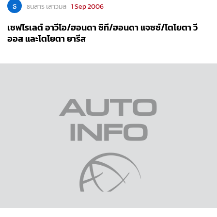
ธ
ธนสาร เสาวมล
1 Sep 2006
เชฟโรเลต์ อาวีโอ/ฮอนดา ซิที/ฮอนดา แจซซ์/โตโยตา วี
ออส และโตโยตา ยารีส