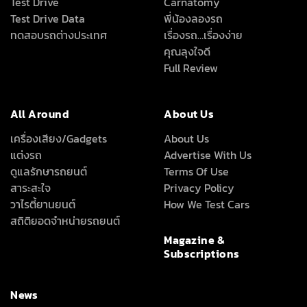
Test Drive
Carnatomy
Test Drive Data
พี่น้องลองรถ
ทดสอบรถต่างประเทศ
เรื่องรถ…เรื่องง่าย
คุณลุงใจดี
Full Review
All Around
About Us
เครื่องเสียง/Gadgets
About Us
แต่งรถ
Advertise With Us
ดูแลรักษารถยนต์
Terms Of Use
สาระสะใจ
Privacy Policy
วาไรตี้ยานยนต์
How We Test Cars
สถิติยอดจำหน่ายรถยนต์
Magazine &
Subscriptions
News