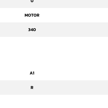
0
MOTOR
340
A1
R