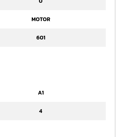
0
MOTOR
601
A1
4