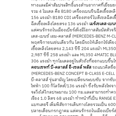
หางและมีค่าสัมประสิทธิ์แรงต้านอากาศที่เยี่ยม
รวม 4 โมเดล คือ B180 เครื่องเบนซินฉีดเชื้อเพ
156 แรงม้า B180 CDI เครื่องเทอร์โบดีเซลฉีดเช
ฉีดเชื้อเพลิงโดยตรง 136 แรงม้า
เมร์เซเดส-เบน
แต่คนรักรถในเมืองเบียร์เพิ่งมีโอกาสสัมผัสตัวจร
เดส-เบนซ์ เอม-คลาสส์ (MERCEDES-BENZ M-CLASS
พฤศจิกายนเช่นเดียวกัน โดยมีรถให้เลือกใช้เพี
เชื้อเพลิงโดยตรง 2,143 ซีซี 204 แรงม้า ML35
2,987 ซีซี 258 แรงม้า และ ML350 4MATIC BLU
306 แรงม้า ทุกโมเดลอยู่ในตัวถังที่ออกแบบขึ้น
คอนเซพท์ บี-คลาสส์ อี-เซลล์ พลัส
รถแนวคิดชื่อ
(MERCEDES-BENZ CONCEPT B-CLASS E-CELL P
บี-คลาสส์ รุ่นสามัญ โดยเปลี่ยนระบบขับ จากขับ
ไฟฟ้า 100 กิโลวัตต์/136 แรงม้า ซึ่งรับพลังไฟ
จะวิ่งได้ไกลประมาณ 100 กม.และสามารถทำความเ
เรียง 1.0 ลิตร 68 แรงม้า ทำหน้าที่เป็น RANGE 
แบทเตอรี เพิ่มพิสัยการเดินทางโดยรวมเป็น 60
ปลายเดือนกรกฎาคม แต่คนรักรถในเมืองเบียร์เพิ่