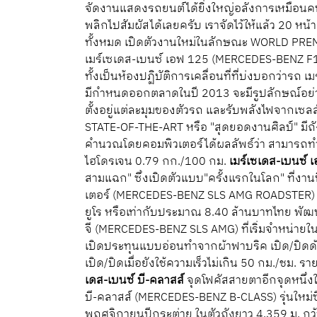
จัดงานแสดงรถยนต์ได้ยิ่งใหญ่อลังการเหมือนคนที
พลิกไปสัมผัสได้เลยครับ เราจัดไว้ให้แล้ว 20 หน้
ทั้งหมด เปิดตัวงานใหม่ในลักษณะ WORLD PREMIER
เมร์เซเดส-เบนซ์ เอฟ 125 (MERCEDES-BENZ F12
ทั้งเป็นห้องปฏิบัติการเคลื่อนที่ที่บ่งบอกว่ารถ
มีกำหนดออกตลาดในปี 2013 จะมีรูปลักษณ์อย่าง
ตั้งอยู่แต่ละมุมของตัวรถ และรับพลังไฟจากเซลล์
STATE-OF-THE-ART หรือ "สุดยอดงานศิลป์" มีถ
คำนวณโดยคอมพิวเตอร์ได้ผลลัพธ์ว่า สามารถทำอั
ไฮโดรเจน 0.79 กก./100 กม.
เมร์เซเดส-เบนซ์ 
สามแฉก" ซึ่งเปิดตัวแบบ"ครั้งแรกในโลก" ที่งาน
เตอร์ (MERCEDES-BENZ SLS AMG ROADSTER) ที
ยูโร หรือเท่ากับประมาณ 8.40 ล้านบาทไทย พั
จี (MERCEDES-BENZ SLS AMG) ที่เริ่มจำหน่ายใน
เปิดประทุนแบบอ่อนทำจากผ้าฟาบริค เปิด/ปิดด
เปิด/ปิดเมื่อยังใช้ความเร็วไม่เกิน 50 กม./ชม.
เดส-เบนซ์ บี-คลาสส์
จุดโฟคัสสายตาอีกจุดหนึ่ง
บี-คลาสส์ (MERCEDES-BENZ B-CLASS) รุ่นใหม่
พฤศจิกายนปีกระต่าย ในตัวถังยาว 4.359 ม. กว้า