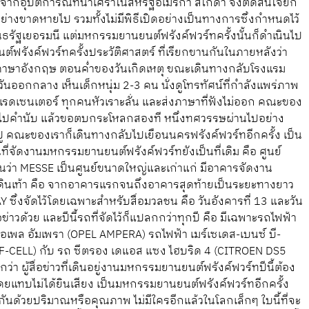
จากอุบัติการณ์ที่น่าเศร้าในสหรัฐอเมริกา สโกดา จึงตัดสินใจยก
งขาดหายไป รวมทั้งไม่มีพิธีเปิดอย่างเป็นทางการซึ่งกำหนดไว้
ัฐเยอรมนี แต่มหกรรมยานยนต์ฟรังค์ฟวร์ทครั้งนั้นก็ดำเนินไป
์ฟรังค์ฟวร์ทครั้งประวัติศาสตร์ ที่เรียกขานกันในภายหลังว่า
ภาษาอังกฤษ ตอนค่ำของวันเกิดเหตุ ขณะเดินทางกลับโรงแรม
ันออกกลาง เห็นเด็กหนุ่ม 2-3 คน นั่งดูโทรทัศน์ที่กำลังแพร่ภาพ
์ลด์ทเรดเซนเตอร์ ทุกคนหัวเราะลั่น และส่งภาษาที่ฟังไม่ออก คณะของ
นเข้าไปคำนับ แล้วขอตบกระโหลกสองที หนึ่งทศวรรษผ่านไปอย่าง
ปู คณะของเราก็เดินทางกลับไปเยือนนครฟรังค์ฟวร์ทอีกครั้ง เป็น
นที่จัดงานมหกรรมยานยนต์ฟรังค์ฟวร์ทยังเป็นที่เดิม คือ ศูนย์
ันว่า MESSE เป็นศูนย์ขนาดใหญ่และเก่าแก่ มีอาคารจัดงาน
ดินเท้า คือ จากอาคารแรกจนถึงอาคารสุดท้ายเป็นระยะทางยาว
Y ซึ่งจัดไว้โดยเฉพาะสำหรับสื่อมวลชน คือ วันอังคารที่ 13 และวัน
ื่อข่าวด้วย และปีนี้รถที่จัดไว้ก็แปลกกว่าทุกปี คือ มีเฉพาะรถไฟฟ้า
ฟ้า โอเพล อัมเพรา (OPEL AMPERA) รถไฟฟ้า เมร์เซเดส-เบนซ์ บี-
-CELL) กับ รถ ซีตรอง เดแอส แซง ไฮบริด 4 (CITROEN DS5
กว่า ผู้สื่อข่าวที่เดินอยู่งานมหกรรมยานยนต์ฟรังค์ฟวร์ทปีนี้ต้อง
โดยแทบไม่ได้ยินเสียง เป็นมหกรรมยานยนต์ฟรังค์ฟวร์ทอีกครั้ง
าจะวัดกันด้วยปริมาณหรือคุณภาพ ไม่มีใครอีกแล้วในโลกเล็กๆ ใบนี้ที่จะ