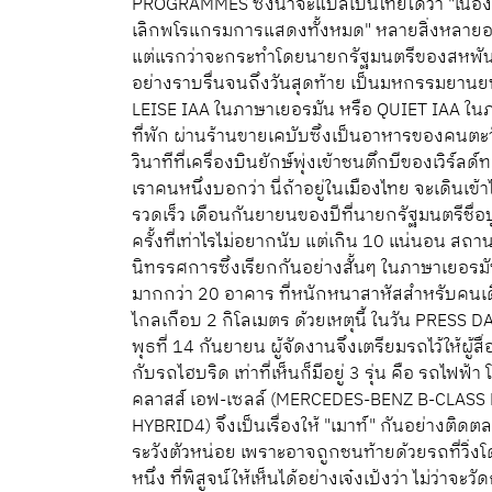
PROGRAMMES ซึ่งน่าจะแปลเป็นไทยได้ว่า "เนื่อง
เลิกพโรแกรมการแสดงทั้งหมด" หลายสิ่งหลายอย่า
แต่แรกว่าจะกระทำโดยนายกรัฐมนตรีของสหพันธร
อย่างราบรื่นจนถึงวันสุดท้าย เป็นมหกรรมยานยนต
LEISE IAA ในภาษาเยอรมัน หรือ QUIET IAA ใน
ที่พัก ผ่านร้านขายเคบับซึ่งเป็นอาหารของคนตะว
วินาทีที่เครื่องบินยักษ์พุ่งเข้าชนตึกบีของเวิร
เราคนหนึ่งบอกว่า นี่ถ้าอยู่ในเมืองไทย จะเดิ
รวดเร็ว เดือนกันยายนของปีที่นายกรัฐมนตรีชื่อ
ครั้งที่เท่าไรไม่อยากนับ แต่เกิน 10 แน่นอน สถา
นิทรรศการซึ่งเรียกกันอย่างสั้นๆ ในภาษาเยอรม
มากกว่า 20 อาคาร ที่หนักหนาสาหัสสำหรับคนเ
ไกลเกือบ 2 กิโลเมตร ด้วยเหตุนี้ ในวัน PRESS DA
พุธที่ 14 กันยายน ผู้จัดงานจึงเตรียมรถไว้ให้ผู้ส
กับรถไฮบริด เท่าที่เห็นก็มีอยู่ 3 รุ่น คือ รถไฟ
คลาสส์ เอฟ-เซลล์ (MERCEDES-BENZ B-CLASS F
HYBRID4) จึงเป็นเรื่องให้ "เมาท์" กันอย่างติดตล
ระวังตัวหน่อย เพราะอาจถูกชนท้ายด้วยรถที่วิ่ง
หนึ่ง ที่พิสูจน์ให้เห็นได้อย่างเจ๋งเป้งว่า ไม่ว่