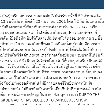
A) หรือ มหกรรมยานยนต์ฟรังค์ฟวร์ท ครั้งที่ 59 กำหนดจัด
 13 จนถึงวันอาทิตย์ที่ 23 กันยายน 2001 โดยที่ 2 วันก่อนหน้านั้น
นสำหรับสื่อมวลชน ที่เรียกกันในภาษาอังกฤษว่า PRESS DAYS หรือ
น ขณะที่คณะของเรากำลังตื่นตาตื่นใจอยู่กับรถแบบใหม่ๆ ที่
พท์มือถือที่เหน็บไว้กับสายเข็มขัดหนังรัดรอบเอวขนาด 32 นิ้ว
ูก็พบว่า เสียงจากคนไกลที่ฟังแล้วเหมือนนั่งอยู่ใกล้ๆ คือภรรยา
ยู่ที่ไหนไม่ได้นอกจากในสวรรค์ ประโยคแรกที่ได้ยินไม่ใช่คำทักทาย
ามได้ว่าตึกเวิร์ลด์ทเรดเซนเตอร์ถูกเครื่องบินชน แวบแรกที่ได้ยินก็
กราชประสงค์ จึงนึกอยู่ในใจว่าตึกสูงไม่กี่ชั้นจะถูกเครื่องบินชนได้
ัดมา จึงถึงบางอ้อว่าเป็นตึกชื่อเดียวกันที่อยู่ในมหานครนิวยอร์ค
ไปโดยรอบ จึงตระหนักในทันทีว่าบรรยายกาศของงานเปลี่ยนแปลง
่อนแล้ว แต่ก็ไม่ได้สังเกต เพราะมัวสาละวนอยู่กับการถ่ายภาพ และ
งก้องไปทั้งฮอลล์หายไป ไม่มีการแสดงรีวิวเปิดตัวรถใหม่ๆ
หน้าหายตาไป ไม่กี่นาทีหลังจากนั้นเมื่อเดินไปถึงบูธของค่าย สโก
นจออีเลคทรอนิคขนาดใหญ่เป็นภาษาอังกฤษความว่า DUE TO THE
A SKODA AUTO HAS DECIDED TO CANCEL ALL SHOW