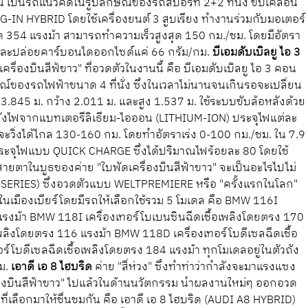
ี้ เป็นรถแนวคิดในรูปลักษณ์ของรถสปอร์ท 2+2 ที่นั่ง ขับเคลื่อน
G-IN HYBRID โดยใช้เครื่องยนต์ 3 สูบเรียง ทำงานร่วมกับมอเตอร์
สุด 354 แรงม้า สามารถทำความเร็วสูงสุด 150 กม./ชม. โดยมีอัตรา
 กม.และปล่อยคาร์บอนไดออกไซด์แค่ 66 กรัม/กม.
บีเอมดับเบิลยู ไอ 3
ื่องบินสีฟ้ขาว" ที่อวดตัวในงานนี้ คือ บีเอมดับเบิลยู ไอ 3 คอน
ของรถไฟฟ้าขนาด 4 ที่นั่ง ซึ่งในเวลาไม่นานจนเกินรอจะเปลี่ยน
.845 ม. กว้าง 2.011 ม. และสูง 1.537 ม. ใช้ระบบขับล้อหลังด้วย
้พลังไฟจากแบทเตอรีลิเธียม-ไอออน (LITHIUM-ION) ประจุไฟแต่ละ
จะวิ่งได้ไกล 130-160 กม. โดยทำอัตราเร่ง 0-100 กม./ชม. ใน 7.9
บประจุไฟแบบ QUICK CHARGE ซึ่งได้ปริมาณไฟร้อยละ 80 โดยใช้
ายตาในบูธของค่าย "ใบพัดเครื่องบินสีฟ้าขาว" จะเป็นอะไรไปไม่
MW 1-SERIES) ซึ่งอวดตัวแบบ WELTPREMIERE หรือ "ครั้งแรกในโลก"
ายในเมืองเบียร์โดยมีรถให้เลือกใช้รวม 5 โมเดล คือ BMW 116I
 แรงม้า BMW 118I เครื่องเทอร์โบเบนซินฉีดเชื้อเพลิงโดยตรง 170
เพลิงโดยตรง 116 แรงม้า BMW 118D เครื่องเทอร์โบดีเซลฉีดเชื้อ
์โบดีเซลฉีดเชื้อเพลิงโดยตรง 184 แรงม้า ทุกโมเดลอยู่ในตัวถัง
ม.
เอาดี เอ 8 ไฮบริด
ค่าย "สี่ห่วง" ซึ่งทำท่าว่ากำลังจะมาแรงแซง
ื่องบินสีฟ้าขาว" ไปแล้วในด้านนวัตกรรม นำผลงานใหม่ๆ ออกอวด
เลือกมาให้ชื่นชมกัน คือ เอาดี เอ 8 ไฮบริด (AUDI A8 HYBRID)