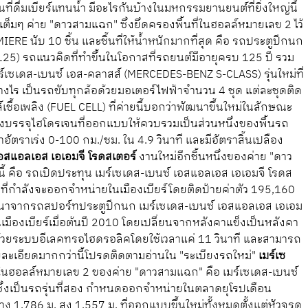
่ดื่มเบียร์แทนน้ำ มีอะไรกันบ้างในมหกรรมยานยนต์ที่ยิ่งใหญ่นี้
าเต็มๆ ค่าย "ดาวสามแฉก" ซึ่งยึดครองพื้นที่ในฮอลล์หมายเลข 2 ไว้
E นับ 10 ชิ้น และชิ้นที่ให้น้ำหนักมากที่สุด คือ รถประตูปีกนก
5) รถแนวคิดที่ทำขึ้นในโอกาสที่รถยนต์มีอายุครบ 125 ปี รวม
 เมร์เซเดส-เบนซ์ เอส-คลาสส์ (MERCEDES-BENZ S-CLASS) รุ่นใหม่ที่
ไร เป็นรถขับทุกล้อด้วยมอเตอร์ไฟฟ้าจำนวน 4 ชุด แต่ละชุดติด
เชื้อเพลิง (FUEL CELL) ที่ค่ายนี้บอกว่าพัฒนาขึ้นใหม่ในลักษณะ
ังบรรจุไฮโดรเจนที่ออกแบบให้ควบรวมเป็นส่วนหนึ่งของพื้นรถ
ตราเร่ง 0-100 กม./ชม. ใน 4.9 วินาที และมีอัตราสิ้นเปลือง
เอสแอลเอส เอเอมจี โรดสเตอร์
งานใหม่อีกชิ้นหนึ่งของค่าย "ดาว
นี้ คือ รถเปิดประทุน เมร์เซเดส-เบนซ์ เอสแอลเอส เอเอมจี โรดส
่กำลังจะออกจำหน่ายในเมืองเบียร์โดยติดป้ายค่าตัว 195,160
ฒนาจากรถสปอร์ทประตูปีกนก เมร์เซเดส-เบนซ์ เอสแอลเอส เอเอม
เมืองเบียร์เมื่อต้นปี 2010 โดยเปลี่ยนจากหลังคาแข็งเป็นหลังคา
้วยระบบอีเลคทรอไฮดรอลิคโดยใช้เวลาแค่ 11 วินาที และสามารถ
 รายละเอียดมากกว่านี้โปรดติดตามอ่านใน "ระเบียงรถใหม่"
เมร์เซ
ในฮอลล์หมายเลข 2 ของค่าย "ดาวสามแฉก" คือ เมร์เซเดส-เบนซ์
ซึ่งเป็นรถรุ่นที่สอง กำหนดออกจำหน่ายในตลาดยุโรปเดือน
ง 1.786 ม. สูง 1.557 ม. ที่ออกแบบขึ้นใหม่ทั้งหมดตั้งแต่หัวจรด