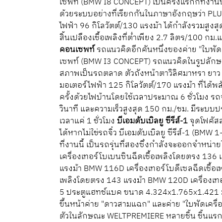
เซพท์ (BMW I8 CONCEPT) เป็นครั้งแรกก็ที่งานน
ด้วยระบบอย่างที่เรียกกันในภาษาอังกฤษว่า PLU
ไฟฟ้า 96 กิโลวัตต์/130 แรงม้า ได้กำลังรวมสูง
สิ้นเปลืองเชื้อเพลิงที่ต่ำเพียง 2.7 ลิตร/100
คอนเซพท์
รถแนวคิดอีกคันหนึ่งของค่าย "ใบพัดเคร
เซพท์ (BMW I3 CONCEPT) รถแนวคิดในรูปลักษณ์
สภาพเป็นรถตลาด ตัวถังหน้าตาวิลิศมาหรา ยาว 3
มอเตอร์ไฟฟ้า 125 กิโลวัตต์/170 แรงม้า ที่ได
ครั้งด้วยไฟบ้านโดยใช้เวลาประมาณ 6 ชั่วโมง รถ
วินาที และความเร็วสูงสุด 150 กม./ชม. มีระบ
เวลาแค่ 1 ชั่วโมง
บีเอมดับเบิลยู ซีรีส์-1
จุดโฟคัสส
ได้หากไม่ใช่รถจิ๋ว บีเอมดับเบิลยู ซีรีส์-1 (B
ที่งานนี้ เป็นรถรุ่นที่สองซึ่งกำลังจะออกจำหน่
เครื่องเทอร์โบเบนซินฉีดเชื้อเพลิงโดยตรง 136
แรงม้า BMW 116D เครื่องเทอร์โบดีเซลฉีดเชื้อ
เพลิงโดยตรง 143 แรงม้า BMW 120D เครื่องเทอร
5 ประตูแฮทช์แบค ขนาด 4.324x1.765x1.421 
ขึ้นหน้าค่าย "ดาวสามแฉก" และค่าย "ใบพัดเคร
ตัวในลักษณะ WELTPREMIERE หลายชิ้น ชิ้นแรกที่