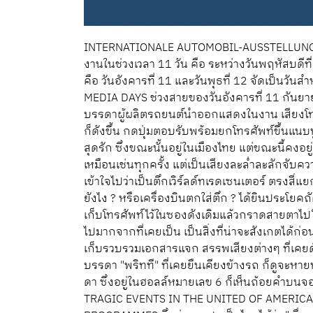
INTERNATIONALE AUTOMOBIL-AUSSTELLUNG (IA
งานในช่วงเวลา 11 วัน คือ ระหว่างวันพฤหัสบดีที่
คือ วันอังคารที่ 11 และวันพุธที่ 12 จัดเป็นวั
MEDIA DAYS ช่วงสายของวันอังคารที่ 11 กันยาย
บรรดาผู้ผลิตรถยนต์นำออกแสดงในงาน เสียงโทรศั
ก็ดังขึ้น กดปุ่มตอบรับพร้อมยกโทรศัพท์ขึ้นแนบห
สุดรัก ซึ่งขณะนั้นอยู่ในเมืองไทย แต่ขณะนี้คงอ
เหมือนเช่นทุกครั้ง แต่เป็นเสียงละล่ำละลักจับคว
เข้าใจไปว่าเป็นตึกเวิร์ลด์ทเรดเซนเตอร์ ตรงสี่แย
ยังไง ? หรือเครื่องบินตกใส่ตึก ? ได้ยินประโยคถ
เก็บโทรศัพท์ไว้ในซองดังเดิมแล้วกราดสายตา
ไปมากจากที่เคยเป็น เป็นสิ่งที่น่าจะสังเกตได้ก
เก็บรวบรวมเอกสารแจก สรรพเสียงต่างๆ ที่เคยดั
บรรดา "พริทที" ที่เคยยืนเคียงข้างรถ ก็ดูจะหาย
ดา ซึ่งอยู่ในฮอลล์หมายเลข 6 ก็เห็นถ้อยคำบ
TRAGIC EVENTS IN THE UNITED OF AMERIC