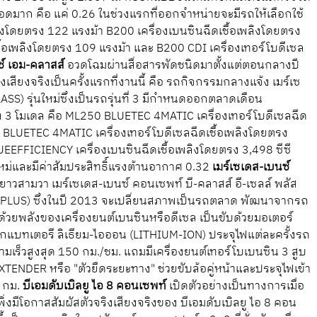
ยอดมาก คือ แค่ 0.26 ในช่วงแรกที่ออกจำหน่ายจะมีรถให้เลือกใช้
ลิงโดยตรง 122 แรงม้า B200 เครื่องเบนซินฉีดเชื้อเพลิงโดยตรง
ื้อเพลิงโดยตรง 109 แรงม้า และ B200 CDI เครื่องเทอร์โบดีเซล
ซ์ เอม-คลาสส์
อวดโฉมผ่านสื่อสารพัดชนิดมาตั้งแต่ตอนกลางปี
ิงเสียงจริงเป็นครั้งแรกที่งานนี้ คือ รถกิจกรรมกลางแจ้ง เมร์เซ
) รุ่นใหม่ซึ่งเป็นรถรุ่นที่ 3 มีกำหนดออกตลาดเดือน
ยง 3 โมเดล คือ ML250 BLUETEC 4MATIC เครื่องเทอร์โบดีเซลฉีด
0 BLUETEC 4MATIC เครื่องเทอร์โบดีเซลฉีดเชื้อเพลิงโดยตรง
EEFFICIENCY เครื่องเบนซินฉีดเชื้อเพลิงโดยตรง 3,498 ซีซี
ใหม่และมีค่าสัมประสิทธิ์แรงต้านอากาศ 0.32
เมร์เซเดส-เบนซ์
ยาวสามวา เมร์เซเดส-เบนซ์ คอนเซพท์ บี-คลาสส์ อี-เซลล์ พลัส
LUS) ซึ่งในปี 2013 จะเปลี่ยนสภาพเป็นรถตลาด พัฒนาจากรถ
ด้วยพลังของเครื่องยนต์เบนซินหรือดีเซล เป็นขับด้วยมอเตอร์
จากแบทเตอรี ลิเธียม-ไอออน (LITHIUM-ION) ประจุไฟแต่ละครั้งรถ
ร็วสูงสุด 150 กม./ชม. แถมมีเครื่องยนต์เทอร์โบเบนซิน 3 สูบ
EXTENDER หรือ "ตัวยืดระยะทาง" ช่วยขับล้อคู่หน้าและประจุไฟเข้า
0 กม.
บีเอมดับเบิลยู ไอ 8 คอนเซพท์
เปิดตัวอย่างเป็นทางการเมื่อ
งมีโอกาสสัมผัสตัวจริงเสียงจริงของ บีเอมดับเบิลยู ไอ 8 คอน