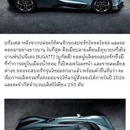
ฝรั่งเศส-หลังจากปล่อยให้คนรักรถสปอร์ทใจจดใจจ่อ และรอ
คอยมาอย่างยาวนาน ในที่สุด คือเมื่อปลายเดือนมิถุนายนที่เพิ่ง
ผ่านพ้นไปนี่เอง BUGATTI (บูกัตตี) ยอดผู้ผลิตรถสปอร์ทซึ่งมี
ที่ทำการอยู่ในเมืองน้ำหอม ก็เปิดเผยโฉมหน้า และรายละเอียด
ต่างๆ ของรถสปอร์ทรุ่นใหม่ออกมาแล้ว พร้อมคำยืนยันว่า จะ
เริ่มการผลิตรวมทั้งส่งมอบรถให้แก่ผู้สั่งจองได้ภายในปี 2026
และจะจำกัดจำนวนผลิตไว้เพียง 250 คัน