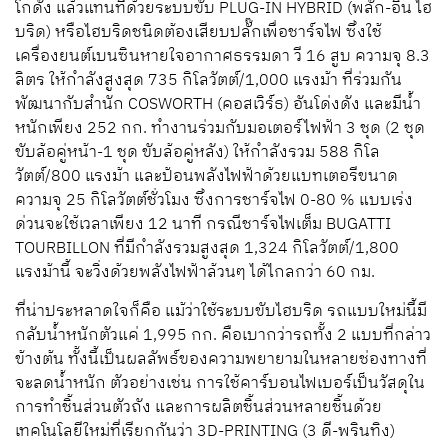
โกดัง แล้วแทนที่ด้วยระบบขับ PLUG-IN HYBRID (พลัก-อิน ไฮ
บริด) หรือไฮบริดชนิดต้องเสียบปลั๊กเพื่อชาร์จไฟ ซึ่งใช้
เครื่องยนต์เบนซินหายใจอากาศธรรมดา วี 16 สูบ ความจุ 8.3
ลิตร ให้กำลังสูงสุด 735 กิโลวัตต์/1,000 แรงม้า ที่ร่วมกัน
พัฒนากับสำนัก COSWORTH (คอสเวิร์ธ) อันโด่งดัง และมีน้ำ
หนักเพียง 252 กก. ทำงานร่วมกับมอเตอร์ไฟฟ้า 3 ชุด (2 ชุด
ขับล้อคู่หน้า-1 ชุด ขับล้อคู่หลัง) ให้กำลังรวม 588 กิโล
วัตต์/800 แรงม้า และป้อนพลังไฟฟ้าด้วยแบทเตอรีขนาด
ความจุ 25 กิโลวัตต์ชั่วโมง ซึ่งการชาร์จไฟ 0-80 % แบบเร่ง
ด่วนจะใช้เวลาเพียง 12 นาที กรณีชาร์จไฟเต็ม BUGATTI
TOURBILLON ที่มีกำลังรวมสูงสุด 1,324 กิโลวัตต์/1,800
แรงม้านี้ จะวิ่งด้วยพลังไฟฟ้าล้วนๆ ได้ไกลกว่า 60 กม.
ที่น่าประหลาดใจก็คือ แม้ว่าใช้ระบบขับไฮบริด รถแบบใหม่นี้มี
กลับน้ำหนักตัวแค่ 1,995 กก. คือเบากว่ารถทั้ง 2 แบบที่กล่าว
ข้างต้น ทั้งนี้เป็นผลลัพธ์ของความพยายามในหลายช่องทางที่
จะลดน้ำหนัก ตัวอย่างเช่น การใช้คาร์บอนไฟเบอร์เป็นวัสดุใน
การทำชิ้นส่วนตัวถัง และการผลิตชิ้นส่วนหลายชิ้นด้วย
เทคโนโลยีใหม่ที่เรียกกันว่า 3D-PRINTING (3 ดี-พรินทิง)