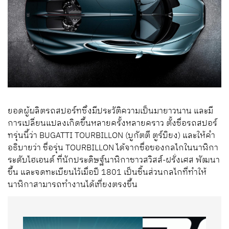
ยอดผู้ผลิตรถสปอร์ทซึ่งมีประวัติความเป็นมายาวนาน และมี
การเปลี่ยนแปลงเกิดขึ้นหลายครั้งหลายคราว ตั้งชื่อรถสปอร์
ทรุ่นนี้ว่า BUGATTI TOURBILLON (บูกัตตี ตูร์บิยง) และให้คำ
อธิบายว่า ชื่อรุ่น TOURBILLON ได้จากชื่อของกลไกในนาฬิกา
ระดับไฮเอนด์ ที่นักประดิษฐ์นาฬิกาชาวสวิสส์-ฝรั่งเศส พัฒนา
ขึ้น และจดทะเบียนไว้เมื่อปี 1801 เป็นชิ้นส่วนกลไกที่ทำให้
นาฬิกาสามารถทำงานได้เที่ยงตรงขึ้น