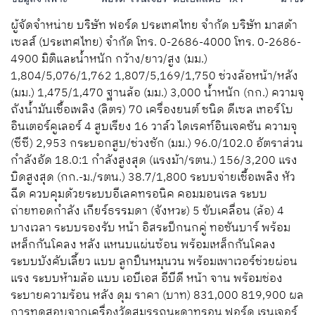
ผู้จัดจำหน่าย บริษัท ฟอร์ด ประเทศไทย จำกัด บริษัท มาสด้า
เซลส์ (ประเทศไทย) จำกัด โทร. 0-2686-4000 โทร. 0-2686-
4900 มิติและน้ำหนัก กว้าง/ยาว/สูง (มม.)
1,804/5,076/1,762 1,807/5,169/1,750 ช่วงล้อหน้า/หลัง
(มม.) 1,475/1,470 ฐานล้อ (มม.) 3,000 น้ำหนัก (กก.) ความจุ
ถังน้ำมันเชื้อเพลิง (ลิตร) 70 เครื่องยนต์ ชนิด ดีเซล เทอร์โบ
อินเตอร์คูเลอร์ 4 สูบเรียง 16 วาล์ว ไดเรคท์อินเจคชัน ความจุ
(ซีซี) 2,953 กระบอกสูบ/ช่วงชัก (มม.) 96.0/102.0 อัตราส่วน
กำลังอัด 18.0:1 กำลังสูงสุด (แรงม้า/รตน.) 156/3,200 แรง
บิดสูงสุด (กก.-ม./รตน.) 38.7/1,800 ระบบจ่ายเชื้อเพลิง หัว
ฉีด ควบคุมด้วยระบบอีเลคทรอนิค คอมมอนเรล ระบบ
ถ่ายทอดกำลัง เกียร์ธรรมดา (จังหวะ) 5 ขับเคลื่อน (ล้อ) 4
บางเวลา ระบบรองรับ หน้า อิสระปีกนกคู่ ทอชันบาร์ พร้อม
เหล็กกันโคลง หลัง แหนบแผ่นซ้อน พร้อมเหล็กกันโคลง
ระบบบังคับเลี้ยว แบบ ลูกปืนหมุนวน พร้อมเพาเวอร์ช่วยผ่อน
แรง ระบบห้ามล้อ แบบ เอบีเอส อีบีดี หน้า จาน พร้อมช่อง
ระบายความร้อน หลัง ดุม ราคา (บาท) 831,000 819,900 ผล
การทดสอบจากเครื่องวัดสมรรถนะดาทรอน ฟอร์ด เรนเจอร์