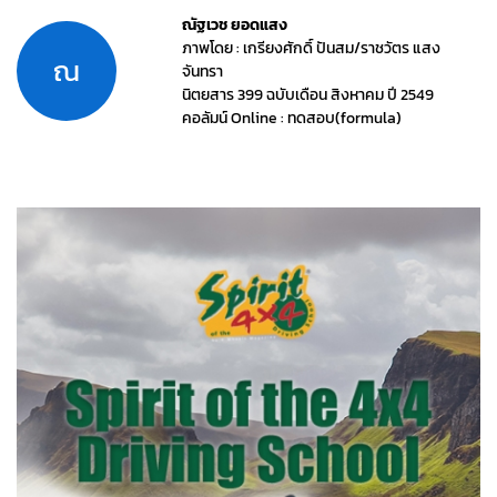
ณัฐเวช ยอดแสง
ภาพโดย : เกรียงศักดิ์ ปันสม/ราชวัตร แสง
ณ
จันทรา
นิตยสาร 399 ฉบับเดือน สิงหาคม ปี 2549
คอลัมน์ Online : ทดสอบ(formula)