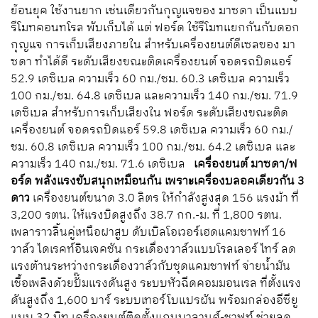
ย้อนยุค ใช้งานยาก เช่นเดียวกันกุญแจของ มาซดา เป็นแบบ
รีโมทคอนทโรล พับเก็บได้ แต่ ฟอร์ด ใช้รีโมทแยกกันกับดอก
กุญแจ การเก็บเสียงภายใน สำหรับเครื่องยนต์ดีเซลของ มา
ซดา ทำได้ดี ระดับเสียงขณะติดเครื่องยนต์ จอดรถปิดแอร์
52.9 เดซิเบล ความเร็ว 60 กม./ชม. 60.3 เดซิเบล ความเร็ว
100 กม./ชม. 64.8 เดซิเบล และความเร็ว 140 กม./ชม. 71.9
เดซิเบล สำหรับการเก็บเสียงใน ฟอร์ด ระดับเสียงขณะติด
เครื่องยนต์ จอดรถปิดแอร์ 59.8 เดซิเบล ความเร็ว 60 กม./
ชม. 60.8 เดซิเบล ความเร็ว 100 กม./ชม. 64.2 เดซิเบล และ
ความเร็ว 140 กม./ชม. 71.6 เดซิเบล
เครื่องยนต์ มาซดา/ฟ
อร์ด
พลังแรงขับสนุกเหมือนกัน เพราะเครื่องบลอคเดียวกัน 3
ดาว
เครื่องยนต์ขนาด 3.0 ลิตร ให้กำลังสูงสุด 156 แรงม้า ที่
3,200 รตน. ให้แรงบิดสูงถึง 38.7 กก.-ม. ที่ 1,800 รตน.
เพลาราวลิ้นคู่เหนือฝาสูบ ดับเบิลโอเวอร์เฮดแคมชาฟท์ 16
วาล์ว ไดเรคท์อินเจคชัน กระเดื่องวาล์วแบบโรลเลอร์ ไทร์ ลด
แรงต้านระหว่างกระเดื่องวาล์วกับชุดแคมชาฟท์ จ่ายน้ำมัน
เชื้อเพลิงด้วยปั๊มแรงดันสูง ระบบหัวฉีดคอมมอนเรล ที่ตั้งแรง
ดันสูงถึง 1,600 บาร์ ระบบเทอร์โบแปรผัน พร้อมกล่องอีซียู
แบบ 32 บิท เครื่องยนต์ติดตั้งแกนบาลานศ์-ชาฟท์ ช่วยลด