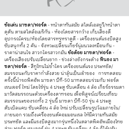
ข้อเด่น มาซดา/ฟอร์ด
- หน้าตาทันสมัย สไตล์เอสยูวี/หน้าตา
ดุดัน ตามสไตล์อเมริกัน - ห้องโดยสารกว้าง เก็บเสียงดี
อุปกรณ์ครบ/ห้องโดยสารหรูหราดูดี - เครื่องยนต์แรงบิดสูง
ขับสนุกทั้ง 2 คัน - จังหวะเปลี่ยนเกียร์นุ่มนวลเหมือนกัน -
ราคาน่าสนใจ สาวกใครสาวกมัน
ข้อด้อย มาซดา/ฟอร์ด
-
เครื่องเสียงปรับเปลี่ยนยาก - ช่วงล่างยังกระด้าง
ฟันธง มา
ซดา/ฟอร์ด
- สีทูโทนไม่ซ้ำใคร เครื่องยนต์แรง ประหยัด/
สมรรถนะกับราคากำลังสวย น่าลุ้นเป็นเจ้าของ การทดสอบ
ครั้งนี้นำรถพิคอัพ มาซดา บีที-50 มาทดสอบร่วมกับ ฟอร์ด
เรนเจอร์ ใหม่ โดยใช้รุ่น 4 ประตู ขับเคลื่อน 4 ล้อ เกียร์ธรรมดา
มาวัดสมรรถนะด้วยเครื่องดาทรอน เพื่อพิสูจน์เปรียบเทียบ
สมรรถนะของรถทั้ง 2 รุ่นนี้ มาซดา บีที-50 รุ่น 4 ประตู
ดับเบิลแคบ ขับเคลื่อน 4 ล้อ ใหม่ ปรับเปลี่ยนรูปโฉมภายใน/
ภายนอก รวมถึงเครื่องยนต์คอมมอนเรล ให้มีความทันสมัย
ประหยัด และมีแรงบิดสูงมากรุ่นหนึ่งในตลาดพิคอัพเมืองไทย
ส่วน ฟอร์ด เรนเจอร์ รุ่น 4 ประตู ขับเคลื่อน 4 ล้อ ก็ได้ปรับ