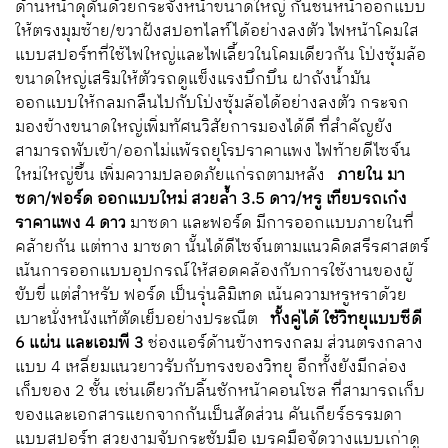
ด้านหน้าดุดันด้วยกระจังหน้าขนาดใหญ่ กันชนหน้าออกแบบ
ให้ตรงมุมซ้าย/ขวาฝังสปอทไลท์ได้อย่างลงตัว ไฟหน้าโคมใส
แบบสปอร์ทที่ใช้ไฟใหญ่และไฟเลี้ยวในโคมเดียวกัน โป่งซุ้มล้อ
ขนาดใหญ่เสริมให้ตัวรถดูแข็งแรงบึกบึน ฝาถังน้ำมัน
ออกแบบให้กลมกลืนไปกับโป่งซุ้มล้อได้อย่างลงตัว กระจก
มองข้างขนาดใหญ่เพิ่มทัศนวิสัยการมองได้ดี ที่สำคัญยัง
สามารถพับเข้า/ออกไม่แพ้รถยุโรปราคาแพง ไฟท้ายดีไซจ์น
ใหม่ใหญ่ขึ้น เพิ่มความปลอดภัยแก่รถตามหลัง
ภายใน มา
ซดา/ฟอร์ด
ออกแบบใหม่ สวยล้ำ 3.5 ดาว/หรู เทียบรถเก๋ง
ราคาแพง 4 ดาว
มาซดา และฟอร์ด มีการออกแบบภายในที่
คล้ายกัน แต่ทาง มาซดา นั้นได้ดีไซจ์นตามแนวคิดสรีรศาสตร์
เน้นการออกแบบอุปกรณ์ให้สอดคล้องกับการใช้งานของผู้
ขับขี่ แต่สำหรับ ฟอร์ด เป็นรุ่นลิมิเทด เน้นความหรูหราด้วย
เบาะนั่งหนังแท้ตัดเย็บอย่างประณีต
ทั้งคู่ได้ ใช้วิทยุแบบซีดี
6 แผ่น และเอมพี 3
ช่องแอร์ด้านข้างทรงกลม ส่วนตรงกลาง
แบบ 4 เหลี่ยมแนวยาวรับกับทรงของวิทยุ อีกทั้งยังมีกล่อง
เก็บของ 2 ชั้น เช่นเดียวกับลิ้นชักหน้าคอนโซล ที่สามารถเก็บ
ของและเอกสารแยกจากกันเป็นสัดส่วน คันเกียร์ธรรมดา
แบบสปอร์ท สวยงามจับกระชับมือ เบรคมือจัดวางแบบเก่าดู