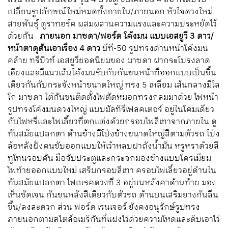
เปลี่ยนรูปลักษณ์ใหม่หมดทั้งภายใน/ภายนอก หัวใจดวงใหม่
สายพันธุ์ ดูราทอร์ค ผสมผสานความแรงและความประหยัดไว้
ด้วยกัน
ภายนอก มาซดา/ฟอร์ด
โค้งมน แบบเอสยูวี 3 ดาว/
หน้าตาดุดันเอาเรื่อง 4 ดาว
บีที-50 รูปทรงด้านหน้าโค้งมน
คล้าย ทรีบิวท์ เอสยูวียอดนิยมของ มาซดา ฝากระโปรงลาด
เอียงและมีแนวเส้นโค้งมนรับกับกันชนหน้าที่ออกแบบเป็นชิ้น
เดียวกันกับกระจังหน้าขนาดใหญ่ ทรง 5 เหลี่ยม เส้นกลางมีโล
โก มาซดา ใต้กันชนติดตั้งไฟตัดหมอกทรงกลมมาด้วย ไฟหน้า
รูปทรงโค้งมนดวงใหญ่ แบบมัลทิรีเฟลคเตอร์ อยู่ในโคมเดียว
กับไฟหรี่และไฟเลี้ยวที่ตกแต่งด้วยกรอบไฟสีเทาจากภายใน ดู
ทันสมัยแปลกตา ด้านข้างมีโป่งข้างขนาดใหญ่สีตามตัวรถ โป่ง
ล้อหลังฝั่งคนขับออกแบบให้เว้าหลบฝาถังน้ำมัน หรูหราด้วยสี
ทูโทนรอบคัน มือจับประตูและกระจกมองข้างแบบโครเมียม
ไฟท้ายออกแบบใหม่ เสริมกรอบสีเทา ครอบไฟเลี้ยวอยู่ด้านใน
ทันสมัยแปลกตา ไฟเบรคดวงที่ 3 อยู่บนหลังคาด้านท้าย มอง
เห็นชัดเจน กันชนหลังสีเดียวกับตัวรถ ด้านบนเสริมยางกันลื่น
ขึ้น/ลงสะดวก ส่วน ฟอร์ด เรนเจอร์ ยังคงอนุรักษ์รูปทรง
ภายนอกตามสไตล์อเมริกันที่แฝงไว้ด้วยความโหดและดิบเอาไว้