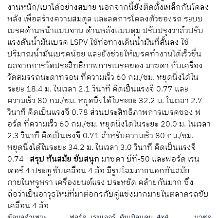
งานหนัก/เบาได้อย่างสบาย นอกจากนี้ยังติดตั้งเหล็กกันโคลง
หลัง เพื่อสร้างความสมดุล และลดการโคลงตัวของรถ ระบบ
เบรคด้านหน้าแบบจาน ด้านหลังแบบดุม ปรับปรุงวาล์วปรับ
แรงดันน้ำมันเบรค LSPV ใช้ท่อทางเดินน้ำมันที่สั้นลง ใช้
ปริมาณน้ำมันเบรคน้อย และยังช่วยให้เบรคทำงานได้เร็วขึ้น
ผลจากการวัดประสิทธิภาพการเบรคของ มาซดา กับเครื่อง
วัดสมรรถนะดาทรอน ที่ความเร็ว 60 กม./ชม. หยุดนิ่งได้ใน
ระยะ 18.4 ม. ในเวลา 2.1 วินาที คิดเป็นแรงจี 0.77 และ
ความเร็ว 80 กม./ชม. หยุดนิ่งได้ในระยะ 32.2 ม. ในเวลา 2.7
วินาที คิดเป็นแรงจี 0.78 ส่วนประสิทธิภาพการเบรคของ ฟ
อร์ด ที่ความเร็ว 60 กม./ชม. หยุดนิ่งได้ในระยะ 20.0 ม. ในเวลา
2.3 วินาที คิดเป็นเรงจี 0.71 สำหรับความเร็ว 80 กม./ชม.
หยุดนิ่งได้ในระยะ 34.2 ม. ในเวลา 3.0 วินาที คิดเป็นแรงจี
0.74
สรุป
ทันสมัย ขับสนุก
มาซดา บีที-50 และฟอร์ด เรน
เจอร์ 4 ประตู ขับเคลื่อน 4 ล้อ มีรูปโฉมภายนอกทันสมัย
ภายในหรูหรา เครื่องยนต์แรง ประหยัด คล้ายกันมาก ซึ่ง
ถือว่าเป็นอาวุธใหม่ที่มาต่อกรกับคู่แข่งมากมายในตลาดรถขับ
เคลื่อน 4 ล้อ
ข้อมูลจำเพาะ 	ฟอร