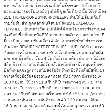
อาการสั่นสะเทือน ทำงานร่วมกับเกียร์ธรรมดา 5 จังหวะ ที่
ออกแบบมารองรับแรงบิดสูงได้ดี ชุดเกียร์ 1-2 นั้น ใช้ชุดเฟือง
แบบ TRIPLE-CONE SYNCHRONIZERS ช่วยให้เปลี่ยนเกียร์
ราบรื่นขึ้น ส่วนชุดคลัทช์เปลี่ยนมาใช้แบบ DUAL-MASS
FLYWHEEL เป็นฟลายวีลแบบให้ตัวได้ ลดเสียงการทำงานของ
ชุดเกียร์ ซึ่งเป็นเทคนิคที่ใช้กับรถเก๋งระดับหรู และรถยุโรป ที่
มีแรงบิดสูง ระบบขับเคลื่อน 4 ล้อ แบบพาร์ทไทม์ ทำงานร่วม
กับสวิทช์ RFW (REMOTE FREE WHEEL HUB LOCK) สามารถ
ตัดต่อการทำงานของระบบขับเคลื่อนได้เพียงปลายนิ้วสัมผัส
นอกจากนี้รุ่นขับเคลื่อน 4 ล้อ ยังมีระบบเฟืองท้ายแบบลิมิเทด
สลิพ ที่จะทำงานทันทีเมื่อล้อหลังข้างใดข้างหนึ่งหมุนฟรี แรง
บิดทั้งหมดจะถูกถ่ายเทไปยังล้ออีกข้างหนึ่งที่ยังสัมผัสพื้น ผล
จากเครื่องมือวัดสมรรถนะดาทรอนกับ มาซดา อัตราเร่ง 0-
100 กม./ชม. ใช้เวลา 11.8 วินาที ในระยะทาง 195.7 ม. ส่วน
0-400 ม. ในเวลา 18.4 วินาที และระยะทาง 0-1,000 ม. ใน
เวลา 34.2 วินาที ส่วนความเร็วปลายทำได้ 155.9 กม./ชม. การ
ตอบสนองคันเร่ง จากต้นถึงปลาย 40-120 กม./ชม. ใช้เวลา
16.0 วินาที ค่อยๆ ไต่ระดับความเร็วได้เรื่อยๆ ในช่วงกลาง 60-