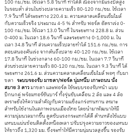
100 กม./ชม. ใช้เวลา 5.8 วินาที ทำได้ดี เนื่องจากมีแรงบิดสูง
ในรอบต่ำ ส่วนในช่วงปลายความเร็ว 80-120 กม./ชม. ใช้เวลา
7.9 วินาที ได้ระยะทาง 220.4 ม. ความคลาดเคลื่อนเข็มไมล์
กับความเร็วจริง ประมาณ 4-5 % สำหรับ ฟอร์ด อัตราเร่ง 0-
100 กม./ชม. ใช้เวลา 13.0 วินาที ในระยะทาง 228.8 ม. ส่วน
0-400 ม. ในเวลา 18.6 วินาที และระยะทาง 0-1,000 ม. ใน
เวลา 34.8 วินาที ส่วนความเร็วปลายทำได้ 151.6 กม./ชม. การ
ตอบสนองคันเร่ง จากต้นถึงปลาย 40-120 กม./ชม. ใช้เวลา
17.8 วินาที ในช่วงกลาง 60-100 กม./ชม. ในเวลา 7.7 วินาที
ส่วนช่วงปลายความเร็ว 80-120 กม./ชม. ในเวลา 9.3 วินาที ได้
ระยะทาง 261.6 ม. ส่วนความคลาดเคลื่อนเข็มไมล์ พอๆ กับมา
ซดา
ระบบรองรับ มาซดา/ฟอร์ด
นุ่มหนึบ เกาะถนน นั่ง
สบาย 3 ดาว
มาซดา และฟอร์ด ใช้ระบบรองรับหน้า แบบ
ปีกนกคู่ พร้อมทอร์ชันบาร์ ทั้งรุ่นขับเคลื่อน 2 ล้อ และ 4 ล้อ
เพราะยังให้ความสำคัญกับความแข็งแกร่งทนทาน เหมาะ
สำหรับใช้งานในสภาพถนนเมืองไทย โดยนำมาพัฒนาให้มี
ความนุ่มนวลมากขึ้น ดูดซับแรงกระแทกได้ดี ด้านหลังใช้แบบ
แหนบแผ่นซ้อนติดตั้งเหนือเพลา ปรับปรุงความยาวของแหนบ
ให้ยาวถึง 1,320 มม. ซึ่งจะทำให้มีความนุ่มนวลสูงขึ้น รองรับ