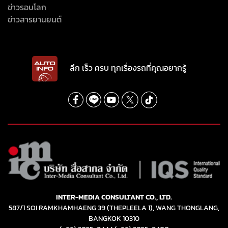
INTER-MEDIA CONSULTANT CO., LTD.
587/1 SOI RAMKHAMHAENG 39 (THEPLEELA 1), WANG THONGLANG,
BANGKOK 10310
(+66) 2055-8444
(+66) 2055-8400
Email: info@autoinfo.co.th
© Copyright 2026 All rights reserved.