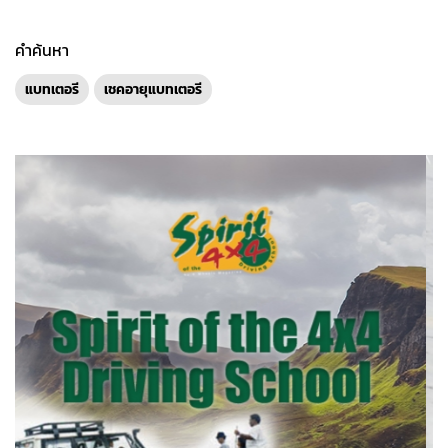
คำค้นหา
แบทเตอรี
เชคอายุแบทเตอรี