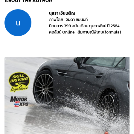
ABOUT THE AUTHOR
นุสรา เงินเจริญ
ภาพโดย : จินดา ลัยนันท์
น
นิตยสาร 399 ฉบับเดือน กุมภาพันธ์ ปี 2564
คอลัมน์ Online : สัมภาษณ์พิเศษ(formula)