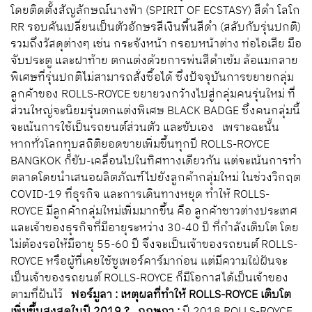
โดยติดตั้งสัญลักษณ์นางฟ้า (SPIRIT OF ECSTASY) สีดำ โลโก
RR รอบคันเปลี่ยนเป็นตัวอักษรสีเงินพื้นสีดำ (สลับกับรุ่นปกติ)
รวมถึงวัสดุต่างๆ เช่น กระจังหน้า กรอบหน้าต่าง ท่อไอเสีย มือ
จับประตู และฝาท้าย ตกแต่งด้วยการพ่นสีดำเข้ม ล้อแมกลาย
พิเศษที่รุ่นปกติไม่สามารถสั่งซื้อได้ ซึ่งปัจจุบันการขยายกลุ่ม
ลูกค้าของ ROLLS-ROYCE ขยายวงกว้างไปสู่กลุ่มคนรุ่นใหม่ ที่
ส่วนใหญ่จะนิยมรุ่นตกแต่งพิเศษ BLACK BADGE ซึ่งคนกลุ่มนี้
จะเน้นการใช้เป็นรถยนต์ส่วนตัว และขับเอง เพราะฉะนั้น
หากทั่วโลกทุบสถิติยอดขายเพิ่มขึ้นทุกปี ROLLS-ROYCE
BANGKOK ก็ขับ-เคลื่อนไปในทิศทางเดียวกัน แต่จะเน้นการทำ
ตลาดโดยนำเสนอผลิตภัณฑ์ไปยังลูกค้ากลุ่มใหม่ ในช่วงวิกฤต
COVID-19 ที่ธุรกิจ และการเดินทางหยุด ทำให้ ROLLS-
ROYCE มีลูกค้ากลุ่มใหม่เพิ่มมากขึ้น คือ ลูกค้าชาวต่างประเทศ
และเจ้าของธุรกิจที่มีอายุระหว่าง 30-40 ปี ที่กำลังเติบโต โดย
ไม่ต้องรอให้มีอายุ 55-60 ปี จึงจะเป็นเจ้าของรถยนต์ ROLLS-
ROYCE หรือผู้ที่เคยใช้ซูเพอร์คาร์มาก่อน แต่มีความใฝ่ฝันจะ
เป็นเจ้าของรถยนต์ ROLLS-ROYCE ก็มีโอกาสได้เป็นเจ้าของ
ตามที่ฝันไว้
ฟอร์มูลา : เหตุผลที่ทำให้ ROLLS-ROYCE เติบโต
เพิ่มขึ้นสูงสุดในปี 2019 ?
กฤษฎา :
ปี 2018 ROLLS-ROYCE