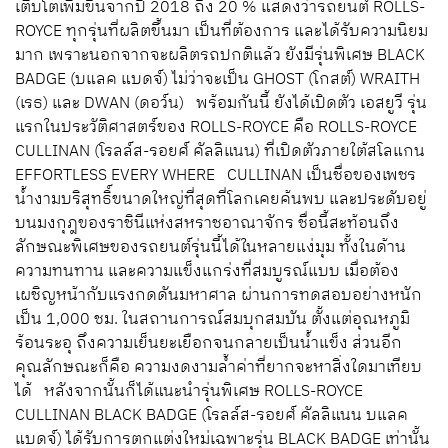
เติบโตเพิ่มขึ้นจากปี 2018 ถึง 20 % แสดงว่ารถยนต์ ROLLS-
ROYCE ทุกรุ่นที่ผลิตขึ้นมา เป็นที่ต้องการ และได้รับความนิยม
มาก เพราะนอกจากจะผลิตรถปกติแล้ว ยังมีรุ่นพิเศษ BLACK
BADGE (บแลค แบดจ์) ไม่ว่าจะเป็น GHOST (โกสต์) WRAITH
(เรธ) และ DWAN (ดอว์น) พร้อมกันนี้ ยังได้เปิดตัว เอสยูวี รุ่น
แรกในประวัติศาสตร์ของ ROLLS-ROYCE คือ ROLLS-ROYCE
CULLINAN (โรลล์ส-รอยศ์ คัลลิแนน) ที่เปิดตัวภายใต้สโลแกน
EFFORTLESS EVERY WHERE CULLINAN เป็นชื่อของเพชร
น้ำงามบริสุทธิ์ขนาดใหญ่ที่สุดที่โลกเคยค้นพบ และประดับอยู่
บนมงกุฎของราชินีแห่งสหราชอาณาจักร ชื่อนี้สะท้อนถึง
ลักษณะพิเศษของรถยนต์รุ่นนี้ได้ในหลายแง่มุม ทั้งในด้าน
ความทนทาน และความแข็งแกร่งที่สมบูรณ์แบบ เมื่อต้อง
เผชิญหน้ากับแรงกดดันมหาศาล ผ่านการทดสอบอย่างหนัก
เป็น 1,000 ชม. ในสถานการณ์สมบุกสมบัน ตั้งแต่อุณหภูมิ
ร้อนระอุ ถึงความเย็นยะเยือกจนกลายเป็นน้ำแข็ง ส่วนอีก
คุณลักษณะก็คือ ความงดงามล้ำค่าที่ยากจะหาสิ่งใดมาเทียบ
ได้ หลังจากนั้นก็ได้แนะนำรุ่นพิเศษ ROLLS-ROYCE
CULLINAN BLACK BADGE (โรลล์ส-รอยศ์ คัลลิแนน บแลค
แบดจ์) ได้รับการตกแต่งใหม่เฉพาะรุ่น BLACK BADGE เท่านั้น