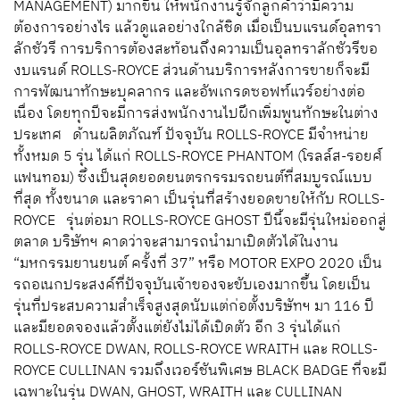
MANAGEMENT) มากขึ้น ให้พนักงานรู้จักลูกค้าว่ามีความ
ต้องการอย่างไร แล้วดูแลอย่างใกล้ชิด เมื่อเป็นบแรนด์อุลทรา
ลักชัวรี การบริการต้องสะท้อนถึงความเป็นอุลทราลักชัวรีขอ
งบแรนด์ ROLLS-ROYCE ส่วนด้านบริการหลังการขายก็จะมี
การพัฒนาทักษะบุคลากร และอัพเกรดซอฟท์แวร์อย่างต่อ
เนื่อง โดยทุกปีจะมีการส่งพนักงานไปฝึกเพิ่มพูนทักษะในต่าง
ประเทศ ด้านผลิตภัณฑ์ ปัจจุบัน ROLLS-ROYCE มีจำหน่าย
ทั้งหมด 5 รุ่น ได้แก่ ROLLS-ROYCE PHANTOM (โรลล์ส-รอยศ์
แฟนทอม) ซึ่งเป็นสุดยอดยนตรกรรมรถยนต์ที่สมบูรณ์แบบ
ที่สุด ทั้งขนาด และราคา เป็นรุ่นที่สร้างยอดขายให้กับ ROLLS-
ROYCE รุ่นต่อมา ROLLS-ROYCE GHOST ปีนี้จะมีรุ่นใหม่ออกสู่
ตลาด บริษัทฯ คาดว่าจะสามารถนำมาเปิดตัวได้ในงาน
“มหกรรมยานยนต์ ครั้งที่ 37” หรือ MOTOR EXPO 2020 เป็น
รถอเนกประสงค์ที่ปัจจุบันเจ้าของจะขับเองมากขึ้น โดยเป็น
รุ่นที่ประสบความสำเร็จสูงสุดนับแต่ก่อตั้งบริษัทฯ มา 116 ปี
และมียอดจองแล้วตั้งแต่ยังไม่ได้เปิดตัว อีก 3 รุ่นได้แก่
ROLLS-ROYCE DWAN, ROLLS-ROYCE WRAITH และ ROLLS-
ROYCE CULLINAN รวมถึงเวอร์ชันพิเศษ BLACK BADGE ที่จะมี
เฉพาะในรุ่น DWAN, GHOST, WRAITH และ CULLINAN