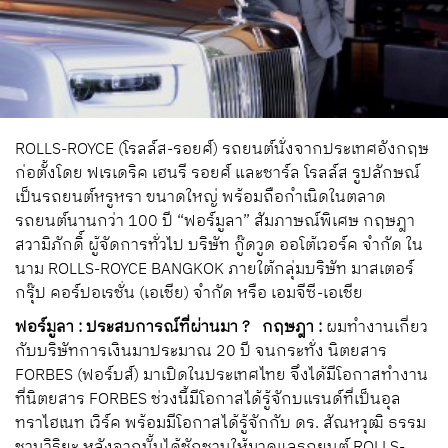
ROLLS-ROYCE (โรลล์ส-รอยศ์) รถยนต์นั่งจากประเทศอังกฤษ
ก่อตั้งโดย ฟเรเดริค เฮนรี รอยศ์ และชาร์ล โรลล์ส รูปลักษณ์
เป็นรถยนต์หรูหรา ขนาดใหญ่ พร้อมถือกำเนิดในตลาด
รถยนต์นานกว่า 100 ปี “ฟอร์มูลา” สัมภาษณ์พิเศษ กฤษฎา
สวามิภักดิ์ ผู้จัดการทั่วไป บริษัท กู๊ดวูด ออโต้เวอร์ค จำกัด ใน
นาม ROLLS-ROYCE BANGKOK ภายใต้กลุ่มบริษัท มาสเตอร์
กรุ๊ป คอร์ปอเรชั่น (เอเชีย) จำกัด หรือ เอมจีซี-เอเชีย
ฟอร์มูลา : ประสบการณ์ที่ผ่านมา ?
กฤษฎา :
ผมทำงานเกี่ยว
กับบริษัทการเงินมาประมาณ 20 ปี จนกระทั่ง นิตยสาร
FORBES (ฟอร์บส์) มาเปิดในประเทศไทย จึงได้มีโอกาสทำงาน
ที่นิตยสาร FORBES ช่วงนี้มีโอกาสได้รู้จักบแรนด์ที่เป็นอุล
ทราไฮเนท เวิร์ค พร้อมมีโอกาสได้รู้จักกับ ดร. สัณหวุฒิ ธรรม
ชวนวิริยะ หลังจากนั้นได้ชักชวนให้มาดูแลรถยนต์ ROLLS-