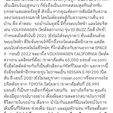
เย็นเฉียบในฤดูหนาว ก็ยังถือเป็นบททดสอบสุดหินสำหรับ
บรรดาแคมเพอร์อยู่ดี ดังนั้น หากคุณต้องการสัมผัสกับความ
งดงามของธรรมชาติ โดยไม่ต้องต่อสู้กับความหนาวเย็น รถ
บ้าน คือ คำตอบ รถบ้านในยุคนี้ มีทั้งระบบไฟฟ้า และไฮบริด
เช่น VOLKSWAGEN (โฟล์คสวาเกน) รุ่น ID BUZZ (ไอดี บัซซ์)
กำหนดเปิดตัวในปี 2022 (ยังไม่ได้ระบุราคา) ขับเคลื่อนด้วย
ระบบไฟฟ้า ดีไซจ์นชวนให้นึกถึงรถโมเดลเมื่อปีกลาย แต่อัด
แน่นไปด้วยเทคโนโลยีใหม่ๆ ที่ใกล้เคียงกับยานอวกาศ SPACE
X ก่อนปี 2022 จะมาถึง VOLKSWAGEN CALIFORNIA (โฟล์ค
สวาเกน แคลิฟอร์เนีย) (ราคาเริ่มต้น 65,000 ปอนด์ vw.com)
ซึ่งมีสไตล์คล้ายกันก็เป็นตัวเลือกแก้ขัดที่ไม่เลวนัก นอกจากนี้
ยังมีรถไฟฟ้าอีกหลายรุ่น ไม่ว่าจะเป็น NISSAN E-NV200 (นิส
สัน อี-เอนวี 200) (ยังไม่ระบุราคา nissan.com) หรือพวกรถไฮ
บริดดังๆ จาก TOYOTA (โตโยตา) (ราคาเริ่มต้นที่ 28,995
ปอนด์) ก็เป็นทางเลือกที่คุ้มค่าเช่นกัน อย่างไรก็ตาม คุณยัง
ต้องมีอุปกรณ์บางอย่าง เพื่อเพิ่มความสะดวกสบายในการใช้
ชีวิตภายในรถบ้าน เริ่มจาก ผ้าใบกันแดดที่มีประโยชน์ในการ
เพิ่มพื้นที่ใช้สอย ช่วยเพิ่ม ร่มเงา และมุมพักผ่อน หรือจะตั้งเตา