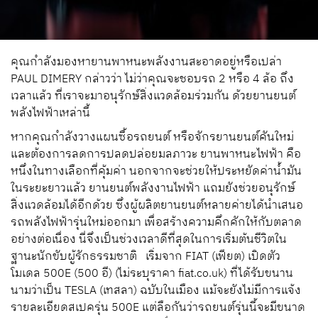
คุณกำลังมองหายานพาหนะพลังงานสะอาดอยู่หรือเปล่า
PAUL DIMERY กล่าวว่า ไม่ว่าคุณจะชอบรถ 2 หรือ 4 ล้อ ถึง
เวลาแล้ว ที่เราจะมาอนุรักษ์สิ่งแวดล้อมร่วมกัน ด้วยยานยนต์
พลังไฟฟ้าเหล่านี้
หากคุณกำลังวางแผนซื้อรถยนต์ หรือจักรยานยนต์คันใหม่
และต้องการลดการปลดปล่อยมลภาวะ ยานพาหนะไฟฟ้า คือ
หนึ่งในทางเลือกที่คุ้มค่า นอกจากจะช่วยให้ประหยัดค่าน้ำมัน
ในระยะยาวแล้ว ยานยนต์พลังงานไฟฟ้า แถมยังช่วยอนุรักษ์
สิ่งแวดล้อมได้อีกด้วย ซึ่งผู้ผลิตยานยนต์หลายค่ายได้นำเสนอ
รถพลังไฟฟ้ารุ่นใหม่ออกมา เพื่อสร้างความคึกคักให้กับตลาด
อย่างต่อเนื่อง นี่จึงเป็นช่วงเวลาดีที่สุดในการเริ่มต้นชีวิตใน
ฐานะนักขับผู้รักธรรมชาติ เริ่มจาก FIAT (เฟียต) เปิดตัว
โมเดล 500E (500 อี) (ไม่ระบุราคา fiat.co.uk) ที่ได้รับขนาน
นามว่าเป็น TESLA (เทสลา) ฉบับในเมือง แม้จะยังไม่มีการแจ้ง
รายละเอียดสเปครุ่น 500E แต่ลือกันว่ารถยนต์รุ่นนี้จะมีขนาด