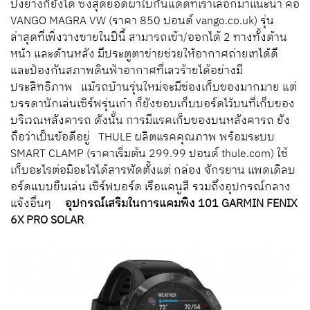
ปิ้งย่างก็ยังได้ ซึ่งสุดยอดผ้าใบกันแดดที่เราเลือกมาแนะนำ คือ
VANGO MAGRA VW (ราคา 850 ปอนด์ vango.co.uk) รุ่น
ล่าสุดที่เพิ่งวางขายในปีนี้ สามารถเข้า/ออกได้ 2 ทางทั้งด้าน
หน้า และด้านหลัง มีประตูตาข่ายช่วยให้อากาศถ่ายเทได้ดี
และป้องกันสภาพดินฟ้าอากาศที่เลวร้ายได้อย่างมี
ประสิทธิภาพ แม้รถบ้านรุ่นใหม่จะมีช่องเก็บของมากมาย แต่
บรรดานักเล่นเซิร์ฟรุ่นเก๋า ก็ยังชอบเก็บบอร์ดไว้บนที่เก็บของ
บริเวณหลังคารถ ดังนั้น การมีแรคเก็บของบนหลังคารถ ยัง
ถือว่าเป็นข้อดีอยู่ THULE ผลิตแรคคุณภาพ พร้อมระบบ
SMART CLAMP (ราคาเริ่มต้น 299.99 ปอนด์ thule.com) ใช้
เก็บอะไรต่อมิอะไรได้สารพัดตั้งแต่ กล่อง จักรยาน แพดเดิลบ
อร์ดแบบยืนเล่น เซิร์ฟบอร์ด เรือแคนูสี รวมถึงอุปกรณ์กลาง
แจ้งอื่นๆ
อุปกรณ์เสริมในการแคมพิง 101
GARMIN FENIX
6X PRO SOLAR