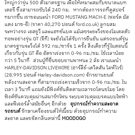
ใหญ่กว่ารุ่น 500 ตัวมาตรฐาน เพื่อให้เหมาะสมกับขนาดแบท
เตอรี ซึ่งสามารถขับได้ 240 กม. หากต้องการรถที่ดูสปอร์
ทมากขึ้น เราขอแนะนำ FORD MUSTANG MACH-E (ฟอร์ด มัส
แตง มาช-อี) (ราคา 40,270 ปอนด์ ford.co.uk) ลูกผสม
ระหว่างรถ เอสยูวี และแฮทช์แบค แม้เลขระยะวิ่งของโมเดลตัว
ทอพอย่างรุ่น GT (จีที) จะยังไม่ได้รับการยืนยัน แต่รถยนต์รุ่น
มาตรฐานจะวิ่งได้ 592 กม./ชาร์จ 1 ครั้ง สิ่งเดียวที่รู้ในตอนนี้
เกี่ยวกับรุ่น GT คือ อัตราเร่งจาก 0-96 กม./ชม. ใช้เวลาน้อย
กว่า 5 วินาที ส่วนผู้ที่ชื่นชอบยานพาหนะ 2 ล้อ เราแนะนำ
HARLEY-DAVIDSON LIVEWIRE (ฮาร์ลีย์-เดวิดสัน ไลฟ์ไวร์)
(28,995 ปอนด์ Harley-davidson.com) จักรยานยนต์
พลังงานสะอาด ที่สามารถเร่งความเร็วจาก 0-96 กม./ชม. ใน
เวลา 3 วินาที แถมยังมีฟังค์ชันติดตามเวลารถโดนขโมย โดย
ฟังค์ชันควบคุมผ่านสมาร์ทโฟน ระบบควบคุมเบรคแบบไฟฟ้า
และฟีเจอร์ล้ำสมัยอื่นๆ อีกด้วย
อุปกรณ์ทำความสะอาด
รถยนต์
รักษาเครื่องยนต์ให้เนี้ยบ ด้วยอุปกรณ์ทำความ
สะอาด และขจัดกลิ่นเหล่านี้
MOODOGO