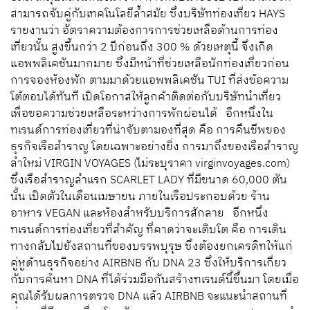
สามารถจับคู่กับเทคโนโลยีล้ำสมัย ซึ่งบริษัทท่องเที่ยว HAYS
รายงานว่า อัตราความต้องการการช่วยเหลือด้านการท่อง
เที่ยวนั้น สูงขึ้นกว่า 2 ปีก่อนถึง 300 % ด้วยเหตุนี้ จึงเกิด
แอพพลิเคชันมากมาย ซึ่งมีหน้าที่ช่วยเหลือนักท่องเที่ยวก่อน
การจองห้องพัก ตามมาด้วยแอพพลิเคชัน TUI ที่ส่งข้อความ
โต้ตอบได้ทันที เปิดโอกาสให้ลูกค้าติดต่อกับบริษัทนำเที่ยว
เพื่อขอความช่วยเหลือระหว่างการพักผ่อนได้ อีกหนึ่งใน
ทเรนด์การท่องเที่ยวที่น่าจับตามองที่สุด คือ การคืนชีพของ
ธุรกิจเรือสำราญ โดยเฉพาะอย่างยิ่ง การมาถึงของเรือสำราญ
ลำใหม่ VIRGIN VOYAGES (ไม่ระบุราคา virginvoyages.com)
ซึ่งเรือสำราญลำแรก SCARLET LADY ที่มีขนาด 60,000 ตัน
นั้น เปิดตัวในเดือนเมษายน ภายในเรือประกอบด้วย ร้าน
อาหาร VEGAN และห้องสำหรับบริการสักลาย อีกหนึ่ง
ทเรนด์การท่องเที่ยวที่สำคัญ ที่คาดว่าจะเติบโต คือ การเดิน
ทางกลับไปยังสถานที่ของบรรพบุรุษ ซึ่งต้องยกเครดิทให้แก่
คู่หูด้านธุรกิจอย่าง AIRBNB กับ DNA 23 ซึ่งให้บริการเกี่ยว
กับการค้นหา DNA ที่ได้ร่วมมือกันสร้างทเรนด์นี้ขึ้นมา โดยเมื่อ
คุณได้รับผลการตรวจ DNA แล้ว AIRBNB จะแนะนำสถานที่