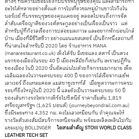
ต่างๆ ที่มีความเชื่อมโยงกับบรรพบุรุษของคุณ และสามารถทำ
อะไรได้หลายอย่างตั้งแต่ การไปเที่ยวชมหมู่บ้านชาวไวกิงใน
นอร์เวย์ ที่บรรพบุรุษของคุณเคยอยู่ ตลอดไปจนถึงการจัด
ลำดับเครือญาติของวงศ์ตระกูลอย่างเป็นเรื่องเป็นราว แต่
สำหรับผู้ที่กังวลเรื่องการปล่อยมลภาวะ และอยากพักผ่อนใกล้
บ้าน เมืองที่มีชีวิตชีวา อย่างแมนแชสเตอร์ เป็นอีกหนึ่งสถานที่
ที่น่าสนใจสำหรับปี 2020 โดย ร้านอาหาร MANA
(manarestaurant.co.uk) เพิ่งได้รับ มิเชอแลง สตาร์ เป็นดวง
แรกของเมืองในรอบ 40 ปี เมืองพลีมัธก็เช่นกัน เพราะปฏิทิน
ของเมือง ในปี 2020 นั้นอัดแน่นไปด้วยกิจกรรมมากมาย เพื่อ
เฉลิมฉลองในวาระครบรอบ 400 ปี ของการโล้เรือจากเมย์ฟ
เลาเวอร์ ถึงแหลมคอด แมสซาชูเซทท์ส์ เมื่อพูดวาระการครบ
รอบที่ยิ่งใหญ่ในปี 2020 นี้ และยังเป็นวาระครบรอบ 50 ปี
ของเส้นทางรถไฟจากเพิร์ธไปซิดนีย์ ราคาเริ่มต้น 1,819
เหรียญสหรัฐฯ (1,625 ปอนด์) (journeybeyondrail.com.au)
ซึ่งมีระยะทาง 4,352 กม. คงไม่เลวเหมือนกัน ถ้าคุณจะให้
รางวัลตัวเองสัมผัสบริการเหนือระดับ พร้อมเพลิดเพลินไปกับ
แชมเปญ BOLLINGER
ไอเทมสำคัญ
STOW WORLD CLASS
LEATHER TECH SET