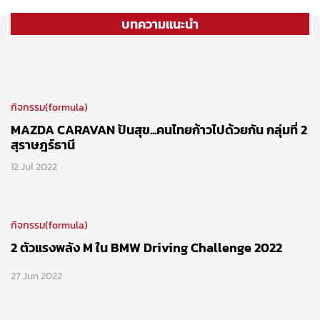
ชลัทชัย ปภัสร์พงษ์
ภาพโดย : ชลัทชัย ปภัสร์พงษ์
ช
นิตยสาร 399 ฉบับเดือน พฤษภาคม ปี 2559
คอลัมน์ Online : กิจกรรม(formula)
บทความแนะนำ
กิจกรรม(formula)