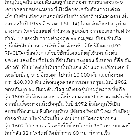
ใหญ่ในยุคนั้น บีเอมดับเบิลยู หันมาลองทำรถขนาดจิ๋ว เพื่อ
เอาใจตลาดคนหนุ่มสาว ที่เพิ่งมีครอบครัว ต้องการแค่รถ
เล็ก ขับข้ามเทือกเขาแอลป์เพื่อไปเที่ยวอิตาลี หลังสงครามเพิ่ง
สงบลงในปี 1955 อีเซตตา (ISETTA) โดดเด่นด้วยประตูเปิด
ข้างหน้า ใช้เครื่องยนต์ 4 จังหวะ สูบเดียว จากมอเตอร์ไซค์ ให้
กำลัง 12 แรงม้า ความเร็วสูงสุด 85 กม./ชม. บีเอมดับเบิล
ยู ซื้อลิขสิทธ์มาจากบริษัทอิตาเลียนชื่อ อีโซ ริโวลตา (ISO
RIVOLTA) ซึ่งจริงๆ แล้วบริษัทนี้เคยผลิตตู้เย็นจนถึงต้น
ยุค 50 และเชื่อหรือไม่ว่า ที่จับเปิดประตูของ อีเซตตา ก็คือ อัน
เดียวกับที่ใช้เปิดตู้เย็นในยุคนั้นนั่นเอง เพียงแค่ 6 เดือนแรก บี
เอมดับเบิลยู ขาย อีเซตตา ไปกว่า 10,000 คัน และทั้งหมด
กว่า 160,000 คัน เมื่อสิ้นสุดสายการผลิตรถรุ่นนี้ในปี 1962
ตอนต้นยุค 60 บีเอมดับเบิลยู ผลิตรถรุ่นใหม่สู่ตลาด นั่นคือ
รุ่น 1500 มันคือรถครอบครัวที่ผสมความสปอร์ท และสร้างชื่อ
จากนั้นเรื่อยมาจนถึงปัจจุบัน ในปี 1972 มิวนิคถูกใช้เป็น
สถานที่จัดงานโอลิมปิคฤดูร้อน ผู้จัดขอร้องให้ บีเอม ดับเบิลยู
ทำรถต้นแบบไฟฟ้าล้วนขึ้น 2 คัน โดยใช้โครงสร้างของ
รุ่น 1602 ใส่แบทเตอรีตะกั่วที่มีน้ำหนักกว่า 350 กก. มอเตอร์
ให้กำลัง 32 กิโลวัตต์ รัศมีทำการ 60 กม. ที่ความเร็ว