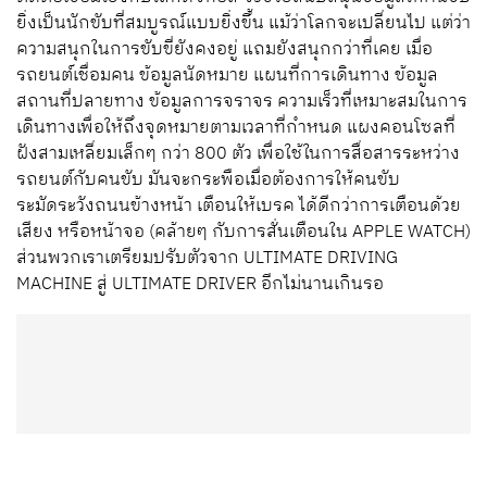
และยืดหยุ่นได้ ซุ้มล้อหน้าที่ซ่อนล้อไว้ข้างใน ยืดออกเมื่อหมุน
พวงมาลัย คล้ายๆ กับผิวหนังที่สามารถขยับได้ และมันจะทำให้
อากาศพลศาสตร์ลดต่ำลงอย่างมาก นักออกแบบมีสมมติฐาน
ว่า ในอนาคตกระจังหน้ารถยนต์อาจไม่จำเป็นต้องเปิดเอา
อากาศเข้ามาระบายความร้อนเครื่องยนต์ เพราะมันอาจไม่มี
เครื่องยนต์อยู่ในนั้น เลยเปลี่ยนกระจังหน้าทรงไตคู่ ไฟหน้า
เอกลักษณ์ของ บีเอมดับเบิลยู และไฟท้ายทรง L-SHAPED เป็น
ที่สำหรับการสื่อสารข้อมูลกับคนภายนอกแทน ไม่ว่าจะเป็นคน
เดินถนน คนขี่จักรยาน เพื่อให้รู้ว่าขณะนั้นรถคันนี้กำลังอยู่ใน
โหมดการขับเคลื่อนแบบใด (มนุษย์กำลังขับ หรือรถยนต์ขับ
เอง) การออกแบบรถคันนี้ยังคำนึงถึงคนขับเป็นหลัก การ
ติดต่อเชื่อมโยงกับโลกดิจิทอล จะช่วยสนับสนุนข้อมูลให้คนขับ
ยิ่งเป็นนักขับที่สมบูรณ์แบบยิ่งขึ้น แม้ว่าโลกจะเปลี่ยนไป แต่ว่า
ความสนุกในการขับขี่ยังคงอยู่ แถมยังสนุกกว่าที่เคย เมื่อ
รถยนต์เชื่อมคน ข้อมูลนัดหมาย แผนที่การเดินทาง ข้อมูล
สถานที่ปลายทาง ข้อมูลการจราจร ความเร็วที่เหมาะสมในการ
เดินทางเพื่อให้ถึงจุดหมายตามเวลาที่กำหนด แผงคอนโซลที่
ฝังสามเหลี่ยมเล็กๆ กว่า 800 ตัว เพื่อใช้ในการสื่อสารระหว่าง
รถยนต์กับคนขับ มันจะกระพือเมื่อต้องการให้คนขับ