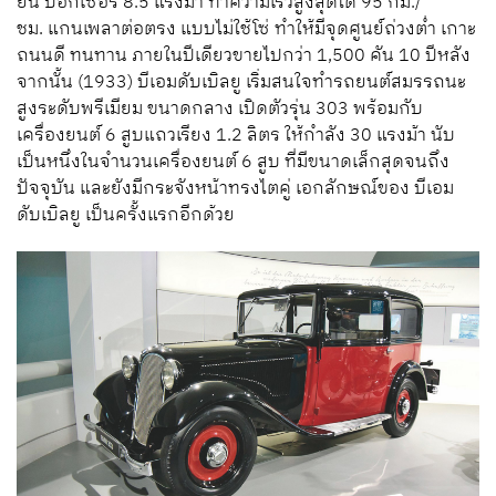
ยัน บอกเซอร์ 8.5 แรงม้า ทำความเร็วสูงสุดได้ 95 กม./
ชม. แกนเพลาต่อตรง แบบไม่ใช้โซ่ ทำให้มีจุดศูนย์ถ่วงต่ำ เกาะ
ถนนดี ทนทาน ภายในปีเดียวขายไปกว่า 1,500 คัน 10 ปีหลัง
จากนั้น (1933) บีเอมดับเบิลยู เริ่มสนใจทำรถยนต์สมรรถนะ
สูงระดับพรีเมียม ขนาดกลาง เปิดตัวรุ่น 303 พร้อมกับ
เครื่องยนต์ 6 สูบแถวเรียง 1.2 ลิตร ให้กำลัง 30 แรงม้า นับ
เป็นหนึ่งในจำนวนเครื่องยนต์ 6 สูบ ที่มีขนาดเล็กสุดจนถึง
ปัจจุบัน และยังมีกระจังหน้าทรงไตคู่ เอกลักษณ์ของ บีเอม
ดับเบิลยู เป็นครั้งแรกอีกด้วย