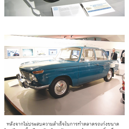
หลังจากไม่ประสบความสำเร็จในการทำตลาดรถเก๋งขนาด