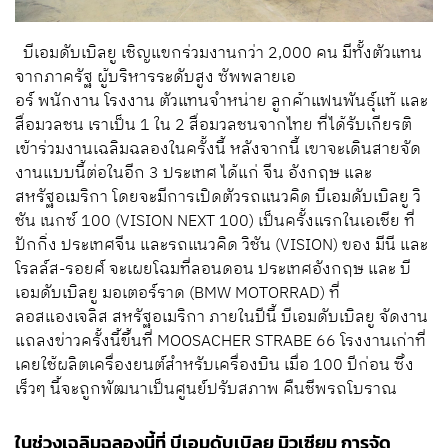
บีเอมดับเบิลยู เชิญแขกร่วมงานกว่า 2,000 คน มีทั้งตัวแทน
จากภาครัฐ ผู้บริหารระดับสูง ซัพพลายเอ
อร์ พนักงาน โรงงาน ตัวแทนจำหน่าย ลูกค้าแฟนพันธุ์แท้ และ
สื่อมวลชน เราเป็น 1 ใน 2 สื่อมวลชนจากไทย ที่ได้รับเกียรติ
เข้าร่วมงานเฉลิมฉลองในครั้งนี้ หลังจากนี้ เขาจะเดินสายจัด
งานแบบนี้ต่อในอีก 3 ประเทศ ได้แก่ จีน อังกฤษ และ
สหรัฐอเมริกา โดยจะมีการเปิดตัวรถแนวคิด บีเอมดับเบิลยู วิ
ชัน เนกซ์ 100 (VISION NEXT 100) เป็นครั้งแรกในเอเชีย ที่
ปักกิ่ง ประเทศจีน และรถแนวคิด วิชัน (VISION) ของ มีนี และ
โรลล์ส-รอยศ์ จะเผยโฉมที่ลอนดอน ประเทศอังกฤษ และ บี
เอมดับเบิลยู มอเตอร์ราด (BMW MOTORRAD) ที่
ลอสแองเจลิส สหรัฐอเมริกา ภายในปีนี้ บีเอมดับเบิลยู จัดงาน
แถลงข่าวครั้งนี้ขึ้นที่ MOOSACHER STRABE 66 โรงงานเก่าที่
เคยใช้ผลิตเครื่องยนต์สำหรับเครื่องบิน เมื่อ 100 ปีก่อน ซึ่ง
เร็วๆ นี้จะถูกพัฒนาเป็นศูนย์ปรับสภาพ คืนชีพรถโบราณ
ในช่วงเฉลิมฉลองนี้ที่ บีเอมดับเบิลยู มิวเซียม การจัด