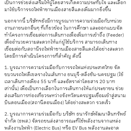
เป็นการช่วยส่งเสริมให้ผู้โดยสารเกิดความประทับใจ และเลือก
มาใช้บริการรถไฟฟ้าชานเมืองสายสีแดงเพิ่มมากยิ่งขึ้น
นอกจากนี้ บริษัทฯยังมีการบูรณาการความร่วมมือกับหน่วย
งานภายนอกอื่นๆ ที่เกี่ยวข้อง ในการศึกษา และออกแบบจัด
ทำโครงการเชื่อมต่อการเดินทางเพื่อเพิ่มการเข้าถึง (Feeder)
เพื่ออำนวยความสะดวกให้แก่ผู้ใช้บริการ สามารถเดินทาง
เชื่อมต่อกับสถานีรถไฟฟ้าชานเมืองสายสีแดงได้อย่างสะดวก
โดยมีการดำเนินโครงการที่สำคัญ ดังนี้
1. บูรณาการความร่วมมือกับการรถไฟแห่งประเทศไทย จัด
ขบวนรถไฟดีเซลรางในเส้นทาง ธนบุรี-ตลิ่งชัน-นครปฐม (ใช้
เวลาเดินทางเพียง 55 นาที และอัตราค่าโดยสาร 20 บาท
เท่านั้น) เพื่อเป็นทางเลือกในการเดินทางให้แก่ประชาชน ช่วย
ส่งเสริมการท่องเที่ยวระหว่างจังหวัดนครปฐมเชื่อมเข้าสู่สนาม
บินดอนเมือง(สถานีดอนเมือง) ได้อย่างสะดวก รวดเร็ว
2. บูรณาการความร่วมมือกับ บริษัท ธนารักษ์พัฒนาสินทรัพย์
จำกัด (ธพส.) จัดรถขนส่งสาธารณะที่ใช้พลังงานจากแหล่ง
พลังงานไฟฟ้า (Electric Bus) หรือ EV Bus พลังงานสะอาด