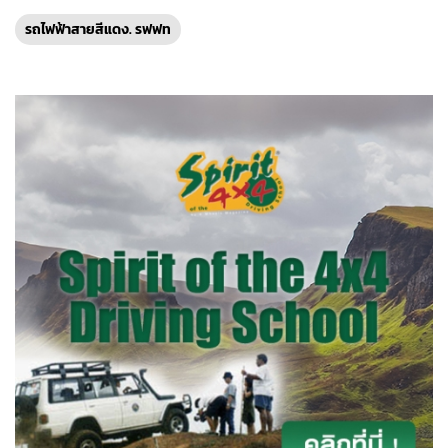
รถไฟฟ้าสายสีแดง. รฟฟท