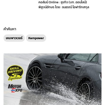
คอลัมน์ Online : ธุรกิจ (บก. ออนไลน์)
พิสูจน์อักษร โดย : ธนธรณ์ โอฬาริกสกุล
คำค้นหา
เคมพาวเวอร์
Kempower