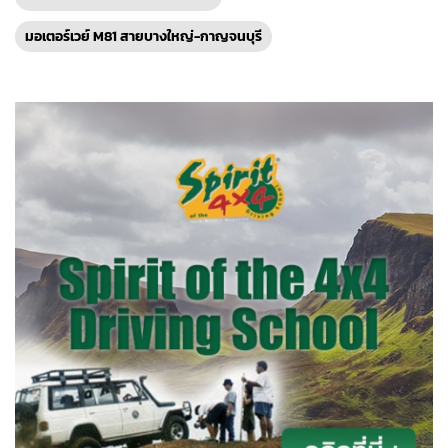
มอเตอร์เวย์ M81 สายบางใหญ่-กาญจนบุรี