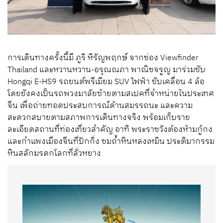
การเดินทางครั้งนี้มี ภูริ หิรัญพฤกษ์ จากช่อง Viewfinder
Thailand และหวานหวาน-อรุณณภา พาณิชจรูญ มาร่วมขับ
Hongqi E-HS9 รถยนต์พรีเมียม SUV ไฟฟ้า ขับเคลื่อน 4 ล้อ
โดยยังคงเป็นรถพวงมาลัยซ้ายตามสเปคที่จำหน่ายในประเทศ
จีน เพื่อถ่ายทอดประสบการณ์ด้านสมรรถนะ และความ
สะดวกสบายตามสภาพการเดินทางจริง พร้อมเก็บราย
ละเอียดสถานที่ท่องเที่ยวสำคัญ อาทิ พระราชวังต้องห้ามกู้กง
และกำแพงเมืองจีนที่ปักกิ่ง ชมถ้ำหินหลงเหมิน ประติมากรรม
หินสลักมรดกโลกที่ลั่วหยาง