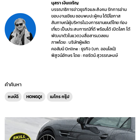
นุสรา เงินเจริญ
บรรณาธิการข่าวธุรกิจและสังคม รักการอ่าน
ขอบงานเขียน ชอบพบปะผู้คน ได้มีโอกาส
สัมภาษณ์ผู้บริหารในวงการยานยนต์ไทย ท่อง
เที่ยว เป็นประสบการณ์ที่ดี พร้อมได้ เปิดโลก ได้
พัฒนาตัวในแวดวงสื่อสารมวลชน
ภาพโดย : บริษัทผู้ผลิต
คอลัมน์ Online : ธุรกิจ (บก. ออนไลน์)
พิสูจน์อักษร โดย : กชรัตน์ สุวรรณหงษ์
คำค้นหา
หงษ์ฉี
HONGQI
เมโทร กรุ๊ป