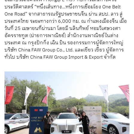
ประวัติศาสตร์ “หนึ่งเส้นทาง...หนึ่งการเชื่อมโยง One Belt
One Road” จากสาธารณรัฐประชาชนจีน ผ่าน สปป. ลาว สู่
ประเทศไทย ระยะทางกว่า 6,000 กม. ณ กำแพงเมืองจีน เมื่อ
วันที่ 25 เมษายนที่ผ่านมา โดยมี นลินทิพย์ หอมวิเศษวงศา
อัครราชทูต (ฝ่ายการพาณิชย์) สำนักงานพาณิชย์ในต่าง
ประเทศ ณ กรุงปักกิ่ง เฉิน ปิน รองกรรมการผู้จัดการใหญ่
บริษัท China FAW Group Co., Ltd. และเซียว เซียว ผู้จัดการ
ทั่วไป บริษัท China FAW Group Import & Export จำกัด