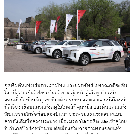
จุดเริ่มต้นแห่งเส้นทางสายไหม และขุมทรัพย์โบราณคดีระดับ
โลกที่สุสานจิ๋นซีฮ่องเต้ ณ ซีอาน มุ่งหน้าสู่เฉิงตู บ้านเกิด
แพนด้ายักษ์ ชมวิวภูเขาหิมะมังกรหยก และและเสน่ห์เมืองเก่า
ที่ลี่เจียง เยือนนครแห่งฤดูใบไม้ผลิที่คุนหมิง และดินแดนแห่ง
วัฒนธรรมไทลื้อที่สิบสองปันนา ข้ามพรมแดนชมเสน่ห์แบบ
ลาวดั้งเดิมที่หลวงพระบาง เมืองมรดกโลกอดีต และเข้าสู่ไทย
ที่ อำเภอปัว จังหวัดน่าน ต่อเนื่องด้วยการตามร่องรอยแห่ง