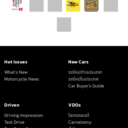
Car Buyer's Guide
Driven
VDOs
Driving Impression
โลกรถยนต์
Test Drive
Carnatomy
Test Drive Data
พี่น้องลองรถ
ทดสอบรถต่างประเทศ
เรื่องรถ…เรื่องง่าย
คุณลุงใจดี
Full Review
All Around
About Us
เครื่องเสียง/Gadgets
About Us
แต่งรถ
Advertise With Us
ดูแลรักษารถยนต์
Terms Of Use
สาระสะใจ
Privacy Policy
วาไรตี้ยานยนต์
How We Test Cars
สถิติยอดจำหน่ายรถยนต์