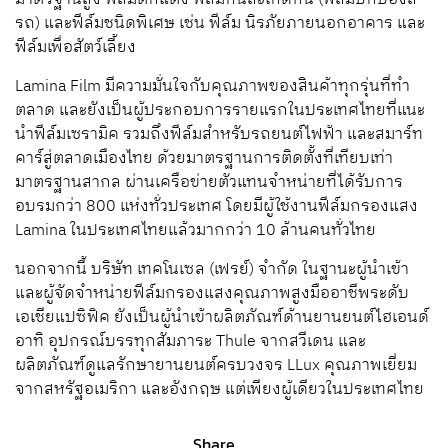
รถ) และฟีล์มชนิดพิเศษ เช่น ฟีล์ม นิรภัยภายนอกอาคาร และ
ฟีล์มเพื่อสัตว์เลี้ยง
Lamina Film มีความมั่นใจกับคุณภาพของสินค้าทุกรุ่นที่ทำ
ตลาด และยังเป็นผู้ประกอบการรายแรกในประเทศไทยที่แนะ
นำฟีล์มเซรามิค รวมถึงฟีล์มสำหรับรถยนต์ไฟฟ้า และสมาร์ท
คาร์สู่ตลาดเมืองไทย ด้วยมาตรฐานการติดตั้งที่เทียบเท่า
มาตรฐานสากล ผ่านเครือข่ายตัวแทนจำหน่ายที่ได้รับการ
อบรมกว่า 800 แห่งทั่วประเทศ โดยมีผู้ใช้งานฟีล์มกรองแสง
Lamina ในประเทศไทยแล้วมากกว่า 10 ล้านคนทั่วไทย
นอกจากนี้ บริษัท เทคโนเซล (เฟรย์) จำกัด ในฐานะผู้นำเข้า
และผู้จัดจำหน่ายฟีล์มกรองแสงคุณภาพสูงมืออาชีพระดับ
เอเชียแปซิฟิค ยังเป็นผู้นำเข้าผลิตภัณฑ์ด้านยานยนต์ไฮเอนด์
อาทิ อุปกรณ์บรรทุกสัมภาระ Thule จากสวีเดน และ
ผลิตภัณฑ์ดูแลรักษายานยนต์ครบวงจร LLux คุณภาพเยี่ยม
จากสหรัฐอเมริกา และอังกฤษ แต่เพียงผู้เดียวในประเทศไทย
Share