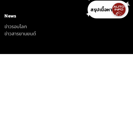
สรุปเนื้อหา
✦
News
ข่าวรอบโลก
ข่าวสารยานยนต์
ลึก เร็ว ครบ ทุกเรื่องรถที่คุณอยากรู้
INTER-MEDIA CONSULTANT CO., LTD.
587/1 SOI RAMKHAMHAENG 39 (THEPLEELA 1), WANG THONGLANG,
BANGKOK 10310
(+66) 2055-8444
(+66) 2055-8400