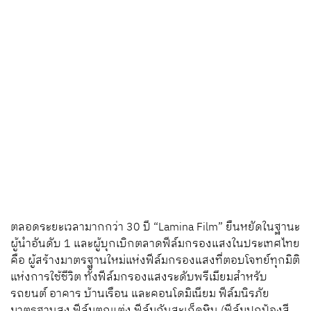
ตลอดระยะเวลามากกว่า 30 ปี “Lamina Film” ยืนหยัดในฐานะ
ผู้นำอันดับ 1 และผู้บุกเบิกตลาดฟีล์มกรองแสงในประเทศไทย
คือ ผู้สร้างมาตรฐานใหม่แห่งฟีล์มกรองแสงที่ตอบโจทย์ทุกมิติ
แห่งการใช้ชีวิต ทั้งฟีล์มกรองแสงระดับพรีเมียมสำหรับ
รถยนต์ อาคาร บ้านเรือน และคอนโดมิเนียม ฟีล์มนิรภัย
มาตรฐานสูง ฟีล์มตกแต่ง ฟีล์มกันสะเก็ดหิน (ฟีล์มปกป้องสี