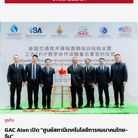
ธุรกิจ
GAC Aion เปิด "ศูนย์สถานีเทคโนโลยีการคมนาคมไทย-
จีน"