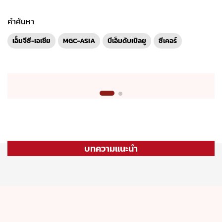
คำค้นหา
เอ็ํมจีซี-เอเชีย
MGC-ASIA
บีเอ็มดับเบิลยู
ซีเคอร์
บทความแนะนำ