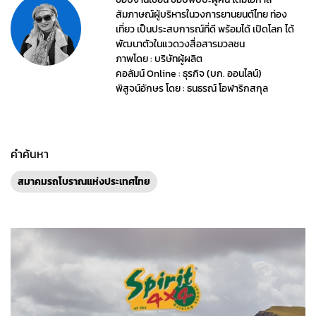
สัมภาษณ์ผู้บริหารในวงการยานยนต์ไทย ท่อง
เที่ยว เป็นประสบการณ์ที่ดี พร้อมได้ เปิดโลก ได้
พัฒนาตัวในแวดวงสื่อสารมวลชน
ภาพโดย : บริษัทผู้ผลิต
คอลัมน์ Online : ธุรกิจ (บก. ออนไลน์)
พิสูจน์อักษร โดย : ธนธรณ์ โอฬาริกสกุล
คำค้นหา
สมาคมรถโบราณแห่งประเทศไทย