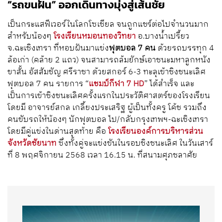
“รถขนฝัน” ออกเดินทางมุ่งสู่เส้นชัย
เป็นกระแสฟีเวอร์ในโลกโซเชียล จนถูกแชร์ต่อไปจำนวนมาก
สำหรับน้องๆ
โรงเรียนหมอนทองวิทยา
อ.บางน้ำเปรี้ยว
จ.ฉะเชิงเทรา ที่หอบฝันมาแข่ง
ฟุตบอล 7 คน
ด้วยรถบรรทุก 4
ล้อเก่า (คล้าย 2 แถว) จนสามารถล้มยักษ์เอาชนะมหาลูกหนัง
ขาสั้น อัสสัมชัญ ศรีราชา ด้วยสกอร์ 6-3 ทะลุเข้าชิงชนะเลิศ
ฟุตบอล 7 คน รายการ “
แชมป์กีฬา 7 HD
” ได้สำเร็จ และ
เป็นการเข้าชิงชนะเลิศครั้งแรกในประวัติศาสตร์ของโรงเรียน
โดยมี อาจารย์สกล เกลี้ยงประเสริฐ ผู้เป็นทั้งครู โค้ช รวมถึง
คนขับรถให้น้องๆ นักฟุตบอล ไป/กลับกรุงเทพฯ-ฉะเชิงเทรา
โดยมีคู่แข่งในด่านสุดท้าย คือ
โรงเรียนองค์การบริหารส่วน
จังหวัดชัยนาท
ซึ่งทั้งคู่จะแข่งขันในรอบชิงชนะเลิศ ในวันเสาร์
ที่ 8 พฤศจิกายน 2568 เวลา 16.15 น. ที่สนามศุภชลาศัย