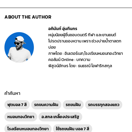
ABOUT THE AUTHOR
อภินันท์ อุ่นทินกร
หนุ่มน้อยผู้ชื่นชอบดนตรี กีฬา และยานยนต์
โปรดปรานของหวาน เพราะช่วงบ่ายน้ำตาลตก
บ่อย
ภาพโดย : อินเตอร์เนท,โรงเรียนหมอนทองวิทยา
คอลัมน์ Online : บทความ
พิสูจน์อักษร โดย : ธนธรณ์ โอฬาริกสกุล
คำค้นหา
ฟุตบอล 7 สี
รถขนความฝัน
รถขนฝัน
รถบรรทุกสองแถว
หมอนทองวิทยา
อ.สกล เกลี้ยงประเสริฐ
โรงเรียนหมอนทองวิทยา
ใช้รถขนฝัน บอล 7 สี