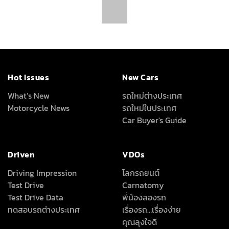
Full Review
All Around
About Us
เครื่องเสียง/Gadgets
About Us
แต่งรถ
Advertise With Us
ดูแลรักษารถยนต์
Terms Of Use
สาระสะใจ
Privacy Policy
วาไรตี้ยานยนต์
How We Test Cars
สถิติยอดจำหน่ายรถยนต์
Magazine &
Subscriptions
News
ข่าวรอบโลก
ข่าวสารยานยนต์