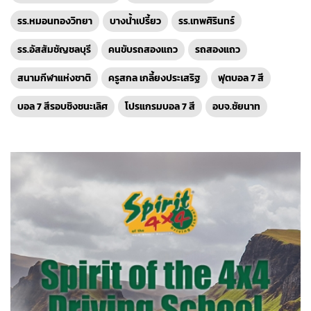
รร.หมอนทองวิทยา
บางน้ำเปรี้ยว
รร.เทพศิรินทร์
รร.อัสสัมชัญชลบุรี
คนขับรถสองแถว
รถสองแถว
สนามกีฬาแห่งชาติ
ครูสกล เกลี้ยงประเสริฐ
ฟุตบอล 7 สี
บอล 7 สีรอบชิงชนะเลิศ
โปรแกรมบอล 7 สี
อบจ.ชัยนาท