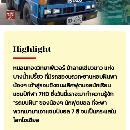
Highlight
หมอนทองวิทยาฟีเวอร์ ม้าลายเขียวขาว แห่ง
บางน้ำเปรี้ยว ที่มีรถสองแถวทะยานหอบฝันพา
น้องๆ เข้าสู่รอบชิงชนะเลิศฟุตบอลนักเรียน
แชมป์กีฬา 7HD ซึ่งวันนี้เราจะมาทำความรู้จัก
“รถขนฝัน” ของน้องๆ นักฟุตบอล ที่จะพา
พวกเขามาเอาเเชมป์บอล 7 สี จนเป็นกระแสใน
โลกโซเชียล