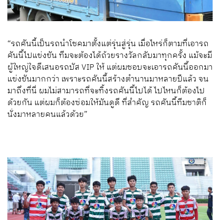
“รถคันนี้เป็นรถนำโชคมาตั้งแต่รุ่นสู่รุ่น เมื่อไหร่ก็ตามที่เอารถ
คันนี้ไปแข่งขัน ทีมจะต้องได้ถ้วยรางวัลกลับมาทุกครั้ง แม้จะมี
ผู้ใหญ่ใจดีเสนอรถบัส VIP ให้ แต่ผมชอบจะเอารถคันนี้ออกมา
แข่งขันมากกว่า เพราะรถคันนี้สร้างตำนานมาหลายปีแล้ว จน
มาถึงที่นี่ ผมไม่สามารถที่จะทิ้งรถคันนี้ไปได้ ไปไหนก็ต้องไป
ด้วยกัน แต่ผมก็ต้องซ่อมให้มันดูดี ที่สำคัญ รถคันนี้ทีมชาติก็
นั่งมาหลายคนแล้วด้วย”