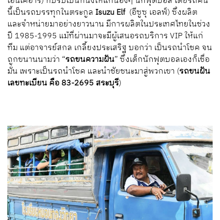
เอนเคอาร์) ที่ปรับเป็นที่นั่งให้แก่น้องๆ นักฟุตบอล โดยรถคัน
นี้เป็นรถบรรทุกในตระกูล
Isuzu Elf
(อีซูซุ เอลฟ์) ซึ่งผลิต
และจำหน่ายมาอย่างยาวนาน มีการผลิตในประเทศไทยในช่วง
ปี 1985-1995 แม้ที่ผ่านมาจะมีผู้เสนอรถบริการ VIP ให้แก่
ทีม แต่อาจารย์สกล เกลี้ยงประเสริฐ บอกว่า เป็นรถนำโชค จน
ถูกขนานนามว่า “
รถขนความฝัน
” ซึ่งเด็กนักฟุตบอลเองก็เชื่อ
มั่น เพราะเป็นรถนำโชค และนำชัยชนะมาสู่พวกเขา (
รถขนฝัน
เลขทะเบียน คือ 83-2695 สระบุรี
)