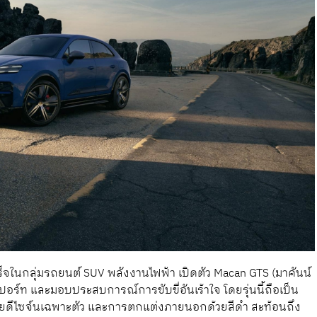
ร็จในกลุ่มรถยนต์ SUV พลังงานไฟฟ้า เปิดตัว Macan GTS (มาคันน์
ปอร์ท และมอบประสบการณ์การขับขี่อันเร้าใจ โดยรุ่นนี้ถือเป็น
ด้วยดีไซจ์นเฉพาะตัว และการตกแต่งภายนอกด้วยสีดำ สะท้อนถึง