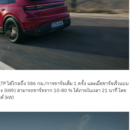
 ได้ไกลถึง 586 กม./การชาร์จเต็ม 1 ครั้ง และเมื่อชาร์จเร็วแบบ
โมง (kWh) สามารถชาร์จจาก 10-80 % ได้ภายในเวลา 21 นาที โดย
ต์ (kW)