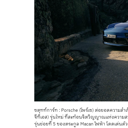
ชตุทท์การ์ท : Porsche (โพร์เช) ต่อยอดความสำเ
จีทีเอส) รุ่นใหม่ ที่สะท้อนจิตวิญญาณแห่งความส
รุ่นย่อยที่ 5 ของตระกูล Macan ไฟฟ้า โดดเด่น