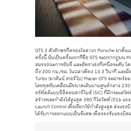
GTS 3 ตัวอักษรที่ครองใจสาวก Porsche มาตั้งแต่
ครั้งนี้ นับเป็นครั้งแรกที่ชื่อ GTS จะปรากฏบ
สมรรถนะการขับขี่ และอัตราเร่งที่เหนือระดับ โ
ถึง 200 กม./ชม. ในเวลาเพียง 13.3 วินาที และมีคว
Turbo (มาคันน์ เทอร์โบ) Macan GTS จะมาพร้อม
โดยชุดขับเคลื่อนมีขนาดเส้นผ่านศูนย์กลาง 23
อร์พัลส์แบบซิลิคอนคาร์ไบด์ (SiC) ที่มีกระแส
สร้างพละกำลังได้สูงสุด 380 กิโลวัตต์ (516 แรงม้
Launch Control เพื่อเรียกใช้กำลังสูงสุด ส่งแร
ได้รับการออกแบบเป็นพิเศษ เพื่อรองรับแรงบิด