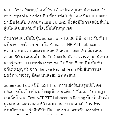
ด้าน “Benz Racing” อริย์ธัช วรโรจน์เจริญเดช นักบิดคนดัง
จาก Repsol R-Series ทีม ที่ลงแข่งในรุ่น SB2 มีคะแนนสะสม
มาเป็นอันดับ 3 ด้วยคะแนน 36 แต้ม ซึ่งยังมีโอกาสขยับขึ้นไป
ลุ้นโพเดียมในอันดับที่สูงขึ้นได้ในทุกเรศ
ส่วนการแข่งขันในรุ่น Superstock 1,000 ซีซี (ST1) อันดับ 1
นทีธาร ทองโคตร จากทีม Yamaha TNP PTT Lubricants
ฟอร์มร้อนแรง และคว้าแชมพ์ 2 สนามติดต่อกัน มีคะแนน
สะสม 50 คะแนนเต็ม อันดับ 2 ตะวัน ตั้งจิตรเจริญกุล นักบิด
ดาวรุ่งจาก TH Honda Idemitsu สิทธิผล ดิเรก ทีม อันดับ 3
อภิเดช บุญศรี จาก Hanuya Racing Team เพิ่มสินทรานส
ปอร์ท พรเจริญ มีคะแนนสะสม 29 คะแนน
Supersport 600 ซีซี (SS1 Pro) การแข่งขันในรุ่นนี้ยังคง
เป็นการขับเคี่ยวกันอย่างดุเดือด อันดับ 1 "ไฮเปค" กฤษฎา
ธนะโชติ จาก East NJT PTT Lubricants Racing ทีม นำเป็นจ่า
ฝูงด้วยคะแนนสะสม 50 แต้ม ส่วน "ข้าวกล้อง" จักรีภัทร
พฤฒิสาร ดาวรุ่งดีกรีนักบิด JuniorGP จากทีม Idemitsu