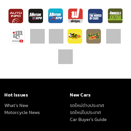
Hot Issues
New Cars
What’s New
รถใหม่ต่างประเทศ
Motorcycle News
รถใหม่ในประเทศ
Car Buyer's Guide
Driven
VDOs
Driving Impression
โลกรถยนต์
Test Drive
Carnatomy
Test Drive Data
พี่น้องลองรถ
ทดสอบรถต่างประเทศ
เรื่องรถ…เรื่องง่าย
คุณลุงใจดี
Full Review
All Around
About Us
เครื่องเสียง/Gadgets
About Us