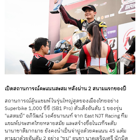
เปิดสถานการณ์คะแนนสะสม หลังผ่าน 2 สนามแรกของปี
สถานการณ์ลุ้นแชมพ์ในรุ่นใหญ่สุดของเมืองไทยอย่าง
Superbike 1,000 ซีซี (SB1 Pro) ตัวเต็งอันดับ 1 ของรุ่น
"แสตมป์" อภิวัฒน์ วงศ์ธนานนท์ จาก East NJT Racing ทีม
แชมพ์ประเทศไทยหลายสมัย และสร้างชื่อในเวทีระดับ
นานาชาติมากมาย ยังคงนำเป็นจ่าฝูงด้วยคะแนน 45 แต้ม
ตามมาด้วยอันดับ 2 อย่าง "ซุป" อนุชา นาคเจริญศรี นักบิด