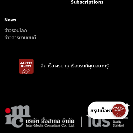
INTER-MEDIA CONSULTANT CO., LTD.
587/1 SOI RAMKHAMHAENG 39 (THEPLEELA 1), WANG THONGLANG,
BANGKOK 10310
(+66) 2055-8444
(+66) 2055-8400
Email: info@autoinfo.co.th
© Copyright 2026 All rights reserved.
✦
สรุปเนื้อหา
✦