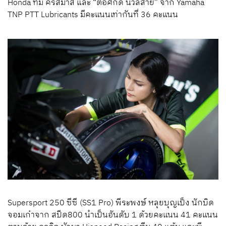
Honda ทีม คริสมาส และ “ต่อศักดิ์ นวลสาย” จาก Yamaha
TNP PTT Lubricants มีคะแนนเท่ากันที่ 36 คะแนน
Supersport 250 ซีซี (SS1 Pro) พีระพงษ์ หลุยบุญเป็ง นักบิด
จอมเก๋าจาก สปีด800 นำเป็นอันดับ 1 ด้วยคะแนน 41 คะแนน