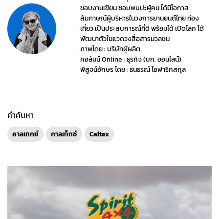
ขอบงานเขียน ชอบพบปะผู้คน ได้มีโอกาส
สัมภาษณ์ผู้บริหารในวงการยานยนต์ไทย ท่อง
เที่ยว เป็นประสบการณ์ที่ดี พร้อมได้ เปิดโลก ได้
พัฒนาตัวในแวดวงสื่อสารมวลชน
ภาพโดย : บริษัทผู้ผลิต
คอลัมน์ Online : ธุรกิจ (บก. ออนไลน์)
พิสูจน์อักษร โดย : ธนธรณ์ โอฬาริกสกุล
คำค้นหา
คาลเทกซ์
คาลเท็กซ์
Caltex