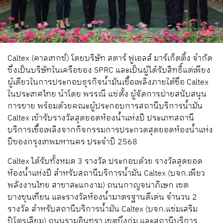
Caltex (คาลเทกซ์) โดยบริษัท สตาร์ ฟูเอลส์ มาร์เก็ตติ้ง จำกัด
ซึ่งเป็นบริษัทในเครือของ SPRC และเป็นผู้ได้รับสิทธิ์แต่เพียง
ผู้เดียวในการประกอบธุรกิจน้ำมันเชื้อเพลิงภายใต้ชื่อ Caltex
ในประเทศไทย นำโดย พรรณี แซ่ตั้ง ผู้จัดการฝ่ายสนับสนุน
การขาย พร้อมด้วยคณะผู้ประกอบการสถานีบริการน้ำมัน
Caltex เข้ารับรางวัลสุดยอดห้องน้ำแห่งปี ประเภทสถานี
บริการเชื้อเพลิงจากกิจกรรมการประกวดสุดยอดห้องน้ำแห่ง
ปีของกรุงเทพมหานคร ประจำปี 2568
Caltex ได้รับทั้งหมด 3 รางวัล ประกอบด้วย รางวัลสุดยอด
ห้องน้ำแห่งปี สำหรับสถานีบริการน้ำมัน Caltex (บจก.เพียว
พลังงานไทย สาขาสะแกงาม) ถนนกาญจนาภิเษก เขต
บางขุนเทียน และรางวัลห้องน้ำมาตรฐานดีเด่น จำนวน 2
รางวัล สำหรับสถานีบริการน้ำมัน Caltex (บจก.แช่มเสริม
ปิโตรเลียม) ถนนรามอินทรา เขตบึงกุ่ม และสถานีบริการ