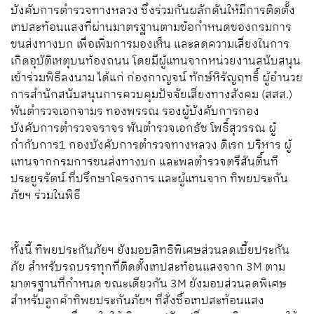
บังคับการตำรวจทางหลวง ซึ่งร่วมกันผลักดันให้มีการติดตั้ง
เทปสะท้อนแสงที่ผ่านมาตรฐานตามข้อกำหนดของกรมการ
ขนส่งทางบก เพื่อเพิ่มการมองเห็น และลดความเสี่ยงในการ
เกิดอุบัติเหตุบนท้องถนน โดยมีผู้แทนจากหน่วยงานสนับสนุน
เข้าร่วมพิธีลงนาม ได้แก่ ก่องกาญจน์ ทักษ์หิรัญฤทธิ์ ผู้อำนวย
การสำนักสนับสนุนการควบคุมปัจจัยเสี่ยงทางสังคม (สสส.)
พันตำรวจเอกจามร ทองพรรณ รองผู้บังคับการกอง
บังคับการตำรวจจราจร พันตำรวจเอกธัช โพธิ์สุวรรณ ผู้
กำกับการ1 กองบังคับการตำรวจทางหลวง ดิเรก บริหาร ผู้
แทนจากกรมการขนส่งทางบก และพลตำรวจตรีสันติ์นที
ประยูรรัตน์ ที่ปรึกษาโครงการ และผู้แทนจาก ทิพยประกัน
ภัยฯ ร่วมในพิธี
ทั้งนี้ ทิพยประกันภัยฯ ยังมอบสิทธิพิเศษส่วนลดเบี้ยประกัน
ภัย สำหรับรถบรรทุกที่ติดตั้งเทปสะท้อนแสงจาก 3M ตาม
มาตรฐานที่กำหนด ขณะเดียวกัน 3M ยังมอบส่วนลดพิเศษ
สำหรับลูกค้าทิพยประกันภัยฯ ที่สั่งซื้อเทปสะท้อนแสง