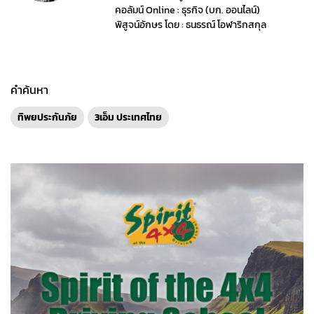
คอลัมน์ Online : ธุรกิจ (บก. ออนไลน์)
พิสูจน์อักษร โดย : ธนธรณ์ โอฬาริกสกุล
คำค้นหา
ทิพยประกันภัย
3เอ็ม ประเทศไทย