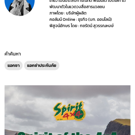
เที่ยว เป็นประสบการณ์ที่ดี พร้อมได้ เปิดโลก ได้
พัฒนาตัวในแวดวงสื่อสารมวลชน
ภาพโดย : บริษัทผู้ผลิต
คอลัมน์ Online : ธุรกิจ (บก. ออนไลน์)
พิสูจน์อักษร โดย : กชรัตน์ สุวรรณหงษ์
คำค้นหา
แอกซา
แอกซ่าประกันภัย