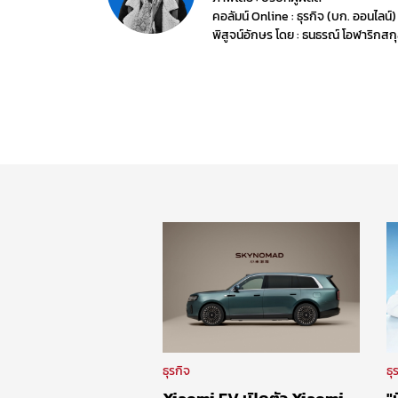
คอลัมน์ Online : ธุรกิจ (บก. ออนไลน์)
พิสูจน์อักษร โดย : ธนธรณ์ โอฬาริกสก
ธุรกิจ
ธุ