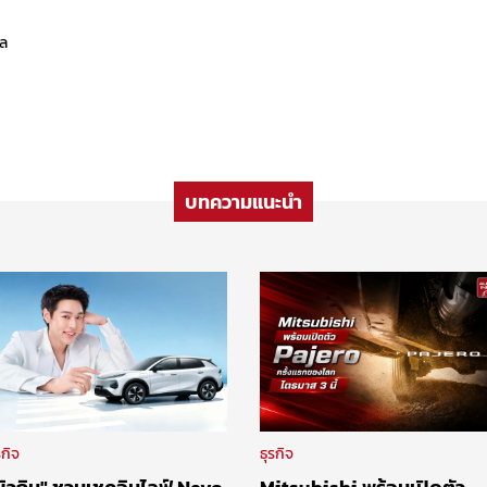
ุล
บทความแนะนำ
รกิจ
ธุรกิจ