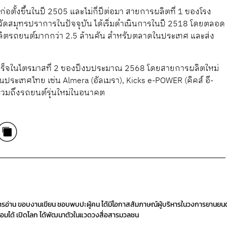
ตั้งขึ้นในปี 2505 และไม่กี่ปีต่อมา สายการผลิตที่ 1 ของโรง
งหวัดสมุทรปราการในปัจจุบัน ได้เริ่มดำเนินการในปี 2518 โดยตลอด
้ผลิตรถยนต์มากกว่า 2.5 ล้านคัน สำหรับตลาดในประเทศ และส่ง
เสร็จในไตรมาสที่ 2 ของปีงบประมาณ 2568 โดยสายการผลิตใหม่
นประเทศไทย เช่น Almera (อัลเมรา), Kicks e-POWER (คิคส์ อี-
) รวมถึงรถยนต์รุ่นใหม่ในอนาคต
ารอ่าน ขอบงานเขียน ชอบพบปะผู้คน ได้มีโอกาสสัมภาษณ์ผู้บริหารในวงการยานยนต
พร้อมได้ เปิดโลก ได้พัฒนาตัวในแวดวงสื่อสารมวลชน