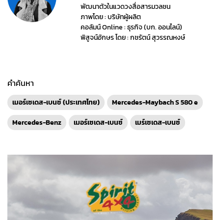
พัฒนาตัวในแวดวงสื่อสารมวลชน
ภาพโดย : บริษัทผู้ผลิต
คอลัมน์ Online : ธุรกิจ (บก. ออนไลน์)
พิสูจน์อักษร โดย : กชรัตน์ สุวรรณหงษ์
คำค้นหา
เมอร์เซเดส-เบนซ์ (ประเทศไทย)
Mercedes-Maybach S 580 e
Mercedes-Benz
เมอร์เซเดส-เบนซ์
เมร์เซเดส-เบนซ์