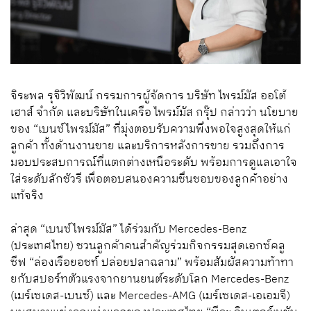
จิระพล รุจิวิพัฒน์ กรรมการผู้จัดการ บริษัท ไพรม์มัส ออโต้
เฮาส์ จำกัด และบริษัทในเครือ ไพรม์มัส กรุ๊ป กล่าวว่า นโยบาย
ของ “เบนซ์ไพรม์มัส” ที่มุ่งตอบรับความพึงพอใจสูงสุดให้แก่
ลูกค้า ทั้งด้านงานขาย และบริการหลังการขาย รวมถึงการ
มอบประสบการณ์ที่แตกต่างเหนือระดับ พร้อมการดูแลเอาใจ
ใส่ระดับลักชัวรี เพื่อตอบสนองความชื่นชอบของลูกค้าอย่าง
แท้จริง
ล่าสุด “เบนซ์ไพรม์มัส” ได้ร่วมกับ Mercedes-Benz
(ประเทศไทย) ชวนลูกค้าคนสำคัญร่วมกิจกรรมสุดเอกซ์คลู
ซีฟ “ล่องเรือยอชท์ ปล่อยปลาฉลาม” พร้อมสัมผัสความท้าทา
ยกับสปอร์ทตัวแรงจากยานยนต์ระดับโลก Mercedes-Benz
(เมร์เซเดส-เบนซ์) และ Mercedes-AMG (เมร์เซเดส-เอเอมจี)