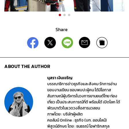
Share
ABOUT THE AUTHOR
นุสรา เงินเจริญ
บรรณาธิการข่าวธุรกิจและสังคม รักการอ่าน
ขอบงานเขียน ชอบพบปะผู้คน ได้มีโอกาส
สัมภาษณ์ผู้บริหารในวงการยานยนต์ไทย ท่อง
เที่ยว เป็นประสบการณ์ที่ดี พร้อมได้ เปิดโลก ได้
พัฒนาตัวในแวดวงสื่อสารมวลชน
ภาพโดย : บริษัทผู้ผลิต
คอลัมน์ Online : ธุรกิจ (บก. ออนไลน์)
พิสูจน์อักษร โดย : ธนธรณ์ โอฬาริกสกุล