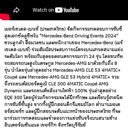
เมอร์เซเดส-เบนซ์ (ประเทศไทย) จัดกิจกรรมทดสอบการขับขี่
สุดเอกซ์คลูซีฟใน “
Mercedes-Benz Driving Events 2024”
ชวนลูกค้า สื่อมวลชน และพนักงานของ
Mercedes-Benz
(เมร์
เซเดส-เบนซ์) ร่วมสัมผัสประสบการณ์ตรงบนแทรคสนามแข่ง
ระดับโลก พร้อมกับสุดยอดยนตรกรรมกว่า
24
รุ่น โดยขนทัพ
รถสมรรถนะสูงในตระกูล
Mercedes-AMG
มาด้วยกันถึง
8
รุ่น นำโดยรุ่นล่าสุดอย่าง
Mercedes-AMG CLE 53 4MATIC+
Coupé
และ
Mercedes-AMG GLE 53 Hybrid 4MATIC+
รวม
ถึงรถยนต์สปอร์ตคูเป้
CLE 300 4MATIC Coupé AMG
Dynamic
และรถยนต์พลังงานไฟฟ้า
100%
รุ่นล่าสุดอย่าง
EQE 300
โดยผู้ร่วมกิจกรรมจะได้ฝึกทักษะ และเรียนรู้เทคนิค
การขับขี่ขั้นสูง จากทั้งผู้ฝึกสอนดีกรีแชมป์โลก ตำนานมอเต
อร์สปอร์ท และผู้ฝึกสอนระดับแนวหน้าของประเทศไทย ที่จะ
มาร่วมการทดสอบและจำลองการแข่งขันจริงบนสนามช้าง
อินเตอร์เนชันแนล เซอร์กิท จังหวัดบุรีรัมย์