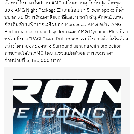
ลักษณ์ใหม่เอาใจสาวก
AMG
เสริมความดุดันขั้นสุดด้วยชุด
แต่ง
AMG Night Package II
และล้อแมก
5-twin spoke
สีดำ
ขนาด
20
นิ้ว พร้อมคาลิเพอร์สีแดงประทับสัญลักษณ์
AMG
จัดเต็มด้วยแพ็คเกจเสริมของ
Mercedes-AMG
อย่าง
AMG
Performance exhaust system
และ
AMG Dynamic Plus
ที่มา
พร้อมโหมด “
RACE”
และ
Drift mode
รวมถึงการติดตั้งไฟส่อง
สว่างใต้กระจกมองข้าง
Surround lighting with projection
ฉายภาพโลโก้
AMG
โดยในช่วงเปิดตัวจะมาพร้อมราคา
จำหน่ายที่
5,480,000
บาท*