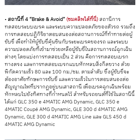
•
สถานีที่
4 “Brake & Avoid”
(ชมคลิพได้ที่นี่)
สถานีการ
ทดสอบระบบเบรค และระบบความปลอดภัยของตัวรถ รวมถึง
การทดสอบปฏิกิริยาตอบสนองต่อสถานการณ์ที่ท้าทายต่อผู้
ขับขี่ เพื่อทำให้ผู้ขับขี่คุ้นชินกับระยะเบรคของรถ และระบบ
ความปลอดภัยที่เข้ามาช่วยเหลือผู้ขับขี่ในสถานการณ์ฉุกเฉิน
ต่างๆ โดยแบ่งการทดสอบเป็น
2
ส่วน คือการทดสอบเบรก
ทางตรง และการทดสอบเบรกแบบหักหลบสิ่งกีดขวาง ด้วย
พิกัดความเร็ว
80
และ
100
กม./ชม. ตามลำดับ ซึ่งผู้ขับขี่จะ
ต้องอาศัยทักษะการขับขี่ และความเร็วในการตอบสนองต่อ
สัญญาณไฟที่ปรากฏอยู่บนเสาสถานี เพื่อเบรคฉุกเฉินพร้อม
หักหลบไปยังทิศทางที่กำหนดไว้ สำหรับรถยนต์ที่ใช้ในสถานีนี้
ได้แก่
GLC 350 e 4MATIC AMG Dynamic, GLC 350 e
4MATIC Coupé AMG Dynamic, GLE 300 d 4MATIC AMG
Dynamic, GLE 300 d 4MATIC AMG Line
และ
GLS 450 d
4MATIC AMG Dynamic