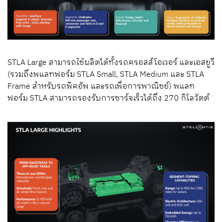
STLA Large สามารถใช้ผลิตได้ทั้งรถครอสส์โอเวอร์ และเอสยูวี
(รวมถึงพแลทฟอร์ม STLA Small, STLA Medium และ STLA
Frame สำหรับรถพิคอัพ และรถเพื่อการพาณิชย์) พแลท
ฟอร์ม STLA สามารถรองรับการชาร์จเร็วได้ถึง 270 กิโลวัตต์