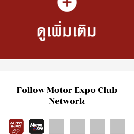
Hot Issues
New Cars
What’s New
รถใหม่ต่างประเทศ
Motorcycle News
รถใหม่ในประเทศ
Car Buyer's Guide
Driven
VDOs
Driving Impression
โลกรถยนต์
Test Drive
Carnatomy
Test Drive Data
พี่น้องลองรถ
ทดสอบรถต่างประเทศ
เรื่องรถ…เรื่องง่าย
คุณลุงใจดี
Full Review