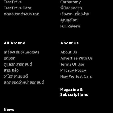
INTER-MEDIA CONSULTANT CO., LTD.
587/1 SOI RAMKHAMHAENG 39 (THEPLEELA 1), WANG THONGLANG,
BANGKOK 10310
(+66) 2055-8444
(+66) 2055-8400
Email: info@autoinfo.co.th
© Copyright 2026 All rights reserved.