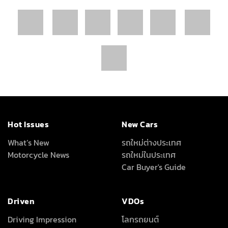
All Around
About Us
เครื่องเสียง/Gadgets
About Us
แต่งรถ
Advertise With Us
ดูแลรักษารถยนต์
Terms Of Use
สาระสะใจ
Privacy Policy
วาไรตี้ยานยนต์
How We Test Cars
สถิติยอดจำหน่ายรถยนต์
Magazine &
Subscriptions
News
ข่าวรอบโลก
ข่าวสารยานยนต์
ลึก เร็ว ครบ ทุกเรื่องรถที่คุณอยากรู้