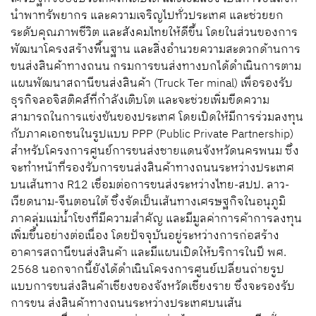
นําพาทรัพยากร และความเจริญไปทั่วประเทศ และช่วยยก
ระดับคุณภาพชีวิต และสังคมไทยให้ดีขึ้น โดยในส่วนของการ
พัฒนาโครงสร้างพื้นฐาน และสิ่งอำนวยความสะดวกด้านการ
ขนส่งสินค้าทางถนน กรมการขนส่งทางบกได้ดําเนินการตาม
แผนพัฒนาสถานีขนส่งสินค้า (Truck Ter minal) เพื่อรองรับ
ธุรกิจลอจิสติคส์ที่กําลังเติบโต และจะช่วยเพิ่มขีดความ
สามารถในการแข่งขันของประเทศ โดยเปิดให้มีการร่วมลงทุน
กับภาคเอกชนในรูปแบบ PPP (Public Private Partnership)
สำหรับโครงการศูนย์การขนส่งชายแดนจังหวัดนครพนม ซึ่ง
จะทำหน้าที่รองรับการขนส่งสินค้าทางถนนระหว่างประเทศ
บนเส้นทาง R12 เชื่อมต่อการขนส่งระหว่างไทย-สปป. ลาว-
เวียดนาม-จีนตอนใต้ ซึ่งจัดเป็นเส้นทางเศรษฐกิจในอนุภูมิ
ภาคลุ่มแม่น้ำโขงที่มีความสําคัญ และมีมูลค่าการค้าการลงทุน
เพิ่มขึ้นอย่างต่อเนื่อง โดยปัจจุบันอยู่ระหว่างการก่อสร้าง
อาคารสถานีขนส่งสินค้า และมีแผนเปิดให้บริการในปี พศ.
2568 นอกจากนี้ยังได้ดำเนินโครงการศูนย์เปลี่ยนถ่ายรูป
แบบการขนส่งสินค้าเชียงของจังหวัดเชียงราย ซึ่งจะรองรับ
การขน ส่งสินค้าทางถนนระหว่างประเทศบนเส้น