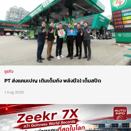
ธุรกิจ
PT ส่งแคมเปญ เติมเต็มถัง พลัง(ใจ) เต็มสปีด
1 Aug 2026