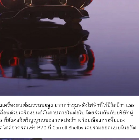
่องยนต์สมรรถนะสูง มากกว่าขุมพลังไฟฟ้าที่ไร้ชีวิตชีวา และ
ื่อนด้วยเครื่องยนต์สันดาปภายในต่อไป โดยร่วมกันกับบริษัทผู้
มลพิษ ที่ยังคงจิตวิญญาณของรถสปอร์ท พร้อมเสียงกระหึ่มของ
สไตล์จากรถแข่ง P70 ที่ Carroll Shelby เคยร่วมออกแบบในอดีต