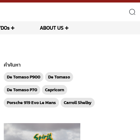
VDOs
ABOUT US
คำค้นหา
De Tomaso P900
De Tomaso
De Tomaso P70
Capricorn
Porsche 919 Evo Le Mans
Carroll Shelby