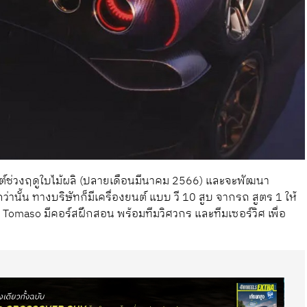
ช่วงฤดูใบไม้ผลิ (ปลายเดือนมีนาคม 2566) และจะพัฒนา
านั้น ทางบริษัทก็มีเครื่องยนต์ แบบ วี 10 สูบ จากรถ สูตร 1 ให้
omaso มีคอร์สฝึกสอน พร้อมทีมวิศวกร และทีมเซอร์วิศ เพื่อ
น