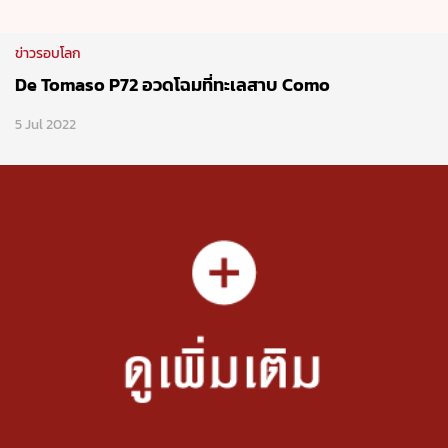
Follow Motor Expo Club
Network