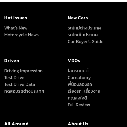
ทดสอบรถต่างประเทศ
เรื่องรถ…เรื่องง่าย
คุณลุงใจดี
Full Review
All Around
About Us
เครื่องเสียง/Gadgets
About Us
แต่งรถ
Advertise With Us
ดูแลรักษารถยนต์
Terms Of Use
สาระสะใจ
Privacy Policy
วาไรตี้ยานยนต์
How We Test Cars
สถิติยอดจำหน่ายรถยนต์
Magazine &
Subscriptions
News
ข่าวรอบโลก