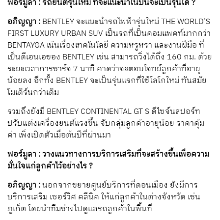
ฟอร์มูลา : รถยนต์รุ่นใหม่ ที่จะแนะนำในปีนี้จะเป็นรุ่นใด ?
อภิญญา :
BENTLEY จะแนะนำรถไฟฟ้ารุ่นใหม่ THE WORLD’S
FIRST LUXURY URBAN SUV เป็นรถที่เป็นคอมแพคท์มากกว่า
BENTAYGA เน้นเรื่องเทคโนโลยี ความหรูหรา และงานฝีมือ ที่
เป็นดีเอนเอของ BENTLEY เช่น สามารถวิ่งได้ถึง 160 กม. ด้วย
ระยะเวลาการชาร์จ 7 นาที คาดว่าจะตอบโจทย์ลูกค้าที่อายุ
น้อยลง อีกทั้ง BENTLEY จะเป็นรุ่นแรกที่ใช้โลโกใหม่ ทันสมัย
โมเดิร์นกว่าเดิม
รวมถึงยังมี BENTLEY CONTINENTAL GT S ดีไซจ์นสปอร์ท
ปรับแต่งเครื่องยนต์แรงขึ้น จับกลุ่มลูกค้าอายุน้อย ราคาคุ้ม
ค่า เพิ่งเปิดตัวเมื่อต้นปีที่ผ่านมา
ฟอร์มูลา : วางแนวทางการบริการเสริมที่จะสร้างขึ้นเพื่อความ
มั่นใจแก่ลูกค้าไว้อย่างไร ?
อภิญญา :
นอกจากขยายศูนย์บริการที่ดอนเมือง ยังมีการ
บริการเสริม เซอร์วิศ คลีนิค ให้แก่ลูกค้าในต่างจังหวัด เช่น
ภูเก็ต โดยนำทีมช่างไปดูแลรถลูกค้าในพื้นที่