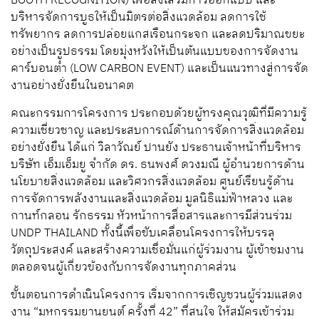
BOOTH RECOGNITION) เพื่อส่งเสริมการออกแบบ และ
บริหารจัดการบูธให้เป็นมิตรต่อสิ่งแวดล้อม ลดการใช้
ทรัพยากร ลดการปล่อยแกสเรือนกระจก และลดปริมาณขยะ
อย่างเป็นรูปธรรม โดยมุ่งหวังให้เป็นต้นแบบของการจัดงาน
คาร์บอนต่ำ (LOW CARBON EVENT) และเป็นแนวทางสู่การจัด
งานอย่างยั่งยืนในอนาคต
คณะกรรมการโครงการ ประกอบด้วยผู้ทรงคุณวุฒิที่มีความรู้
ความเชี่ยวชาญ และประสบการณ์ด้านการจัดการสิ่งแวดล้อม
อย่างยั่งยืน ได้แก่ วิลาวัณย์ ปานยัง ประธานเจ้าหน้าที่บริหาร
บริษัท เอ็มเอ็มยู จำกัด ดร. ธนพงศ์ ดวงมณี ผู้อำนวยการด้าน
นโยบายสิ่งแวดล้อม และวิศวกรสิ่งแวดล้อม ศูนย์เรียนรู้ด้าน
การจัดการพลังงานและสิ่งแวดล้อม มูลนิธิแม่ฟ้าหลวง และ
กานท์กลอน รักธรรม หัวหน้าการสื่อสารและการมีส่วนร่วม
UNDP THAILAND ทั้งนี้เพื่อขับเคลื่อนโครงการให้บรรลุ
วัตถุประสงค์ และสร้างความเชื่อมั่นแก่ผู้ร่วมงาน ผู้เข้าชมงาน
ตลอดจนผู้เกี่ยวข้องกับการจัดงานทุกภาคส่วน
ขั้นตอนการดำเนินโครงการ เริ่มจากการเชิญชวนผู้ร่วมแสดง
งาน “มหกรรมยานยนต์ ครั้งที่ 42” ที่สนใจ ให้สมัครเข้าร่วม