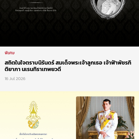
พิเศษ
สถิตในใจตราบนิรันดร์ สมเด็จพระเจ้าลูกเธอ เจ้าฟ้าพัชรกิ
ติยาภา นเรนทิราเทพยวดี
16 Jul 2026