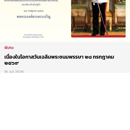
พิเศษ
เนื่องในโอกาสวันเฉลิมพระชนมพรรษา ๒๘ กรกฎาคม
๒๕๖๙
16 Jul 2026