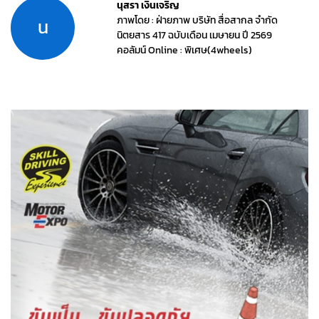
นุสรา เงินเจริญ
ภาพโดย : ฝ่ายภาพ บริษัท สื่อสากล จำกัด
น
นิตยสาร 417 ฉบับเดือน เมษายน ปี 2569
คอลัมน์ Online : พิเศษ(4wheels)