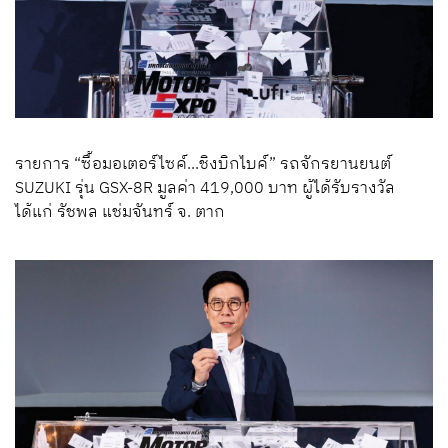
รายการ “ซื้อมอเตอร์ไซค์...ชิงบิกไบค์” รถจักรยานยนต์
SUZUKI รุ่น GSX-8R มูลค่า 419,000 บาท ผู้ได้รับรางวัล
ได้แก่ รัชพล แช่มจันทร์ จ. ตาก