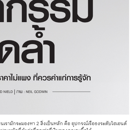
 คนเรามักจะมองหา 2 สิ่งเป็นหลัก คือ อุปกรณ์เรือธงระดับไฮเอนด์