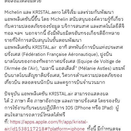
ต่อสิ่งแวดล้อมด้วย
Michelin และ
KRISTAL.aero
ได้ริเริ่ม และร่วมกันพัฒนา
แอพพลิเคชันนี้ขึ้น โดย Michelin สนับสนุนองค์ความรู้ที่เกี่ยว
กับความปลอดภัยของข้อมูล บริการสนเทศ และเทคโนโลยีดิจิ
ทอล ฯลฯ นอกจากนี้ ยังมีพันธมิตรอันทรงเกียรติอีกหลาย
รายที่ให้การสนับสนุนในขั้นตอนพัฒนา
แอพพลิเคชัน
KRISTAL.air
อาทิ สหพันธ์การบินแห่งประเทศ
ฝรั่งเศส
(Fédération Française Aéronautique),
ฝูงบิน
ผาดโผนของกองทัพอากาศฝรั่งเศส
(Equipe de Voltige de
l’Armée de l’Air), "
เมลานี แอสเติลส์"
(Mélanie Astles)
แชมพ์
บินผาดโผนสัญชาติฝรั่งเศส
,
วิศวกรด้านความปลอดภัยของ
เที่ยวบิน ตลอดจนนักบิน และครูการบินจำนวนมาก
ปัจจุบัน แอพพลิเคชัน
KRISTAL.air
สามารถแสดงผล
ได้
2
ภาษา คือ ภาษาอังกฤษ และภาษาฝรั่งเศส โดยรองรับ
การใช้งานกับระบบปฏิบัติการ I
OS (IPhone
หรือ I
Pad)
ผู้
สนใจสามารถดาวน์โหลดได้ฟรี
ที่
:
https://apps.apple.com/fr/app/kristal-
air/id1538117218#?platform=iphone
ทั้งนี้ มีกำหนดจะ