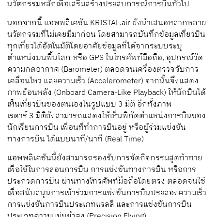
นวัตกรรมหลักเพื่อเสริมสร้างประสบการณ์การบินทั่วไป
นอกจากนี้ แอพพลิเคชัน
KRISTAL.air
ยังนำเสนอหลากหลาย
นวัตกรรมที่ไม่เคยมีมาก่อน โดยสามารถบันทึกข้อมูลเที่ยวบิน
ทุกเที่ยวได้อัตโนมัติโดยอาศัยข้อมูลที่ได้จากระบบระบุ
ตำแหน่งบนพื้นโลก หรือ
GPS
ในโทรศัพท์มือถือ
,
อุปกรณ์วัด
ความกดอากาศ (
Barometer
) ตลอดจนเครื่องตรวจจับการ
เคลื่อนไหว และความเร็ว (
Accelerometer
) จากนั้นจึงแสดง
ภาพย้อนหลัง (
Onboard Camera-Like Playback
) ให้นักบินได้
เห็นเที่ยวบินของตนเองในรูปแบบ
3
มิติ อีกทั้งภาพ
เรดาร์
3
มิติยังสามารถแสดงให้เห็นพิกัดตำแหน่งการบินของ
นักเรียนการบิน เพื่อนที่ทำการบินอยู่ หรือผู้ร่วมแข่งขัน
ทางการบิน ได้แบบนาที/นาที (
Real Time
)
แอพพลิเคชันนี้ยังสามารถรองรับการจัดกิจกรรมสุดท้าทาย
เพื่อใช้ในการสอนการบิน การแข่งขันทางการบิน หรือการ
ประกวดการบิน ผ่านทางโทรศัพท์มือถือโดยตรง ตลอดจนใช้
เพื่อสนับสนุนการเข้าร่วมการแข่งขันการบินประลองความเร็ว
การแข่งขันการบินประเภทแรลลี และการแข่งขันการบิน
ประเภทความแม่นยำสูง (
Precision Flying
)