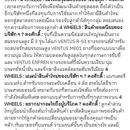
:
เขาลงทุนกับการวิจัยเพื่อพัฒนาสินค้าอยู่ตลอด ถือได้ว่าเป็น
อีกบริษัทหนึ่งที่ลงทุนกับการวิจัยมาก ทำให้เขามีสินค้าใหม่
ออกสู่ตลาดอย่างต่อเนื่อง รองรับลูกค้าได้ทุกกลุ่ม ตอบสนอง
ทุกความต้องการของลูกค้า
4 WHEELS : สินค้ายอดนิยมของ
บริษัท ฯ ?
คงศักดิ์ :
รุ่นที่เป็นความนิยมส่วนใหญ่จะเป็นยาง
สมรรถนะสูง มี 3 รุ่น ได้แก่ VENTUS R-S3 ยางรถยนต์สำหรับ
รถสปอร์ทสมรรถนะสูง VENTUS ME01 ยางที่ออกแบบมาเพื่อ
ความนุ่ม เงียบ ให้ความปลอดภัยสูงสุดในทุกสภาวะการขับขี่
และ VENTUS ENFREN ยางรถยนต์ที่เน้นความเงียบ นุ่ม
ประหยัดน้ำมัน และรักษาสิ่งแวดล้อมระดับพรีเมียม
4
WHEELS : แนะนำสินค้าใหม่ของบริษัท ฯ ?
คงศักดิ์ :
แบทเตอรี
แบบแห้ง สำหรับรถกระบะขับเคลื่อน 4 ล้อ เทคโนโลยีจาก
ประเทศเยอรมนี เหมาะกับรถที่ตกแต่งไฟเพิ่ม หรือต้องการ
กำลังไฟเพิ่มพิเศษ ออกแบบสำหรับการขับขี่ทุกสภาพถนน
4
WHEELS : อยากฝากอะไรถึงผู้บริโภค ?
คงศักดิ์ :
ลูกค้าส่วน
ใหญ่นิยมนำเรื่องต้นกำเนิดสินค้า มาตัดสินคุณภาพของสินค้า
เราอยากให้ลูกค้าลองเปลี่ยนมุมมองมาดูเรื่องคุณภาพเป็น
หลัก หันมามองที่บแรนด์ ว่าบแรนด์นั้นๆ เป็นอย่างไร และมี