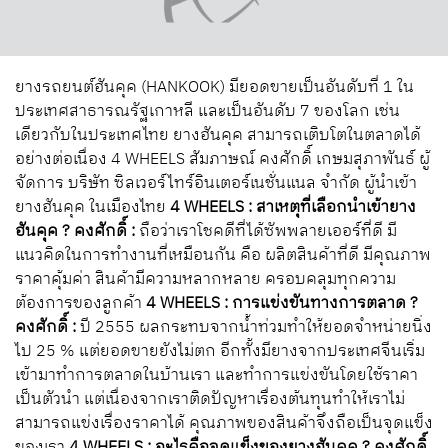
ยางรถยนต์ฮันคุค (HANKOOK) มียอดขายเป็นอันดับที่ 1 ใน
ประเทศสาธารณรัฐเกาหลี และเป็นอันดับ 7 ของโลก เช่น
เดียวกับในประเทศไทย ยางฮันคุค สามารถเติบโตในตลาดได้
อย่างต่อเนื่อง 4 WHEELS สัมภาษณ์ คงศักดิ์ เกษมสุภาพันธ์ ผู้
จัดการ บริษัท ซิลเวอร์ไทร์อินเตอร์เนชั่นแนล จำกัด ผู้นำเข้า
ยางฮันคุค ในเมืองไทย
4 WHEELS : สาเหตุที่เลือกนำเข้ายาง
ฮันคุค ?
คงศักดิ์ :
ถือว่าเราโชคดีที่ได้ซัพพลายเออร์ที่ดี มี
แนวคิดในการทำงานที่เหมือนกัน คือ ผลิตสินค้าที่ดี มีคุณภาพ
ราคาคุ้มค่า สินค้ามีความหลากหลาย ครอบคลุมทุกความ
ต้องการของลูกค้า
4 WHEELS : การแข่งขันทางการตลาด ?
คงศักดิ์ :
ปี 2555 ผลกระทบจากน้ำท่วมทำให้ยอดจำหน่ายนิ่ง
ไป 25 % แต่ยอดขายยังไม่ตก อีกทั้งมียางจากประเทศจีนเริ่ม
เข้ามาทำการตลาดในบ้านเรา และทำการแข่งขันโดยใช้ราคา
เป็นตัวนำ แต่เนื่องจากเราติดปัญหาเรื่องต้นทุนทำให้เราไม่
สามารถแข่งเรื่องราคาได้ คุณภาพของสินค้าจึงถือเป็นจุดแข็ง
ของเรา
4 WHEELS : อะไรคือจุดแข็งของยางฮันคุค ?
คงศักดิ์