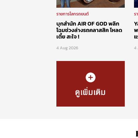
รายการโลกรถยนต์
ร
บุกสำนัก AIR OF GOD พลิก
Y
โฉมช่วงล่างรถคลาสสิค โหลด
พ
เตี้ย สะใจ !
แ
4 Aug 2026
4