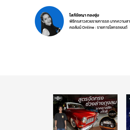
โสภิรัชญา ทองชุ่ม
พิธีกรสาวสวยรายการรถ มากความสาม
คอลัมน์ Online : รายการโลกรถยนต์