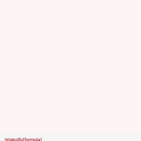
ทดลองขับ(formula)
รีวิว ลองขับ Lepas L6 EV ถ้าราคา 7-8 แสน จะโดนใจหรือ
ไม่ !?!
3 Jul 2026