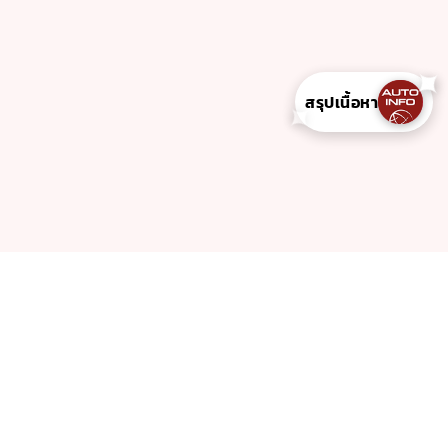
ทดลองขับ(formula)
ลองขับ Hongqi E-HS9 ธงแดง มาดหรู ผสมความสปอร์ท
!
สรุปเนื้อหา
✦
14 Jul 2026