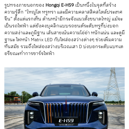
รูปทรงภายนอกของ
Hongqi E-HS
9
เป็นหนึ่งในจุดที่สร้าง
ความรู้สึก “ใหญ่โต หรูหรา และมีความคลาสสิคสไตล์ประเทศ
จีน” ตั้งแต่แรกเห็น ด้านหน้ามีกระจังแนวตั้งขนาดใหญ่ แม้จะ
เป็นรถไฟฟ้า แต่ยังคงบุคลิกแบบรถยนต์ระดับหรูที่บ่งบอก
ความสง่าและภูมิฐาน เส้นสายเน้นความโอ่อ่า หนักแน่น และดูมี
ฐานะ ไฟหน้า
Matrix LED
กับไฟส่องสว่างต่างๆ ช่วยเพิ่มความ
ทันสมัย รวมถึงไฟส่องสว่างบริเวณเสา
D
บ่งบอกระดับแบทเต
อรีขณะทำการชาร์จไฟฟ้า