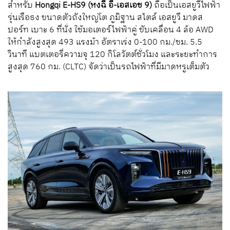
สำหรับ
Hongqi E-HS
9 (หงฉี อี-เอสเอช 9)
ถือเป็นเอสยูวีไฟฟ้า
รุ่นเรือธง ขนาดตัวถังใหญ่โต ภูมิฐาน สไตล์ เอสยูวี มาดส
ปอร์ท เบาะ 6 ที่นั่ง ใช้มอเตอร์ไฟฟ้าคู่ ขับเคลื่อน 4 ล้อ
AWD
ให้กำลังสูงสุด 493 แรงม้า อัตราเร่ง 0-100 กม./ชม. 5.5
วินาที แบตเตอรี่ความจุ 120 กิโลวัตต์ชั่วโมง และระยะทำการ
สูงสุด 760 กม. (
CLTC
) จัดว่าเป็นรถไฟฟ้าที่มีมาดหรูเต็มตัว