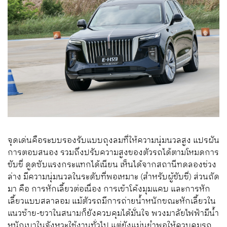
จุดเด่นคือระบบรองรับแบบถุงลมที่ให้ความนุ่มนวลสูง แปรผัน
การตอบสนอง รวมถึงปรับความสูงของตัวรถได้ตามโหมดการ
ขับขี่ ดูดซับแรงกระแทกได้เนียน เห็นได้จากสถานีทดลองช่วง
ล่าง มีความนุ่มนวลในระดับที่พอเหมาะ (สำหรับผู้ขับขี่) ส่วนถัด
มา คือ การหักเลี้ยวต่อเนื่อง การเข้าโค้งมุมแคบ และการหัก
เลี้ยวแบบสลาลอม แม้ตัวรถมีการถ่ายน้ำหนักขณะหักเลี้ยวใน
แนวซ้าย-ขวาในสนามก็ยังควบคุมได้มั่นใจ พวงมาลัยไฟฟ้ามีน้ำ
หนักเบาในจังหวะใช้งานทั่วไป แต่ยังแม่นยำพอให้ควบคุมรถ