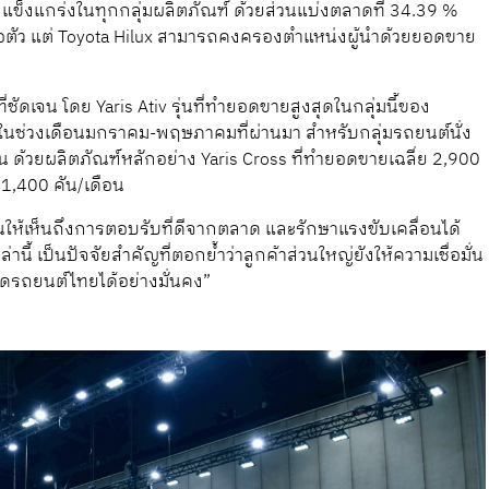
งแข็งแกร่งในทุกกลุ่มผลิตภัณฑ์ ด้วยส่วนแบ่งตลาดที่ 34.39 %
อตัว แต่ Toyota Hilux สามารถคงครองตำแหน่งผู้นำด้วยยอดขาย
ชัดเจน โดย Yaris Ativ รุ่นที่ทำยอดขายสูงสุดในกลุ่มนี้ของ
 ในช่วงเดือนมกราคม-พฤษภาคมที่ผ่านมา สำหรับกลุ่มรถยนต์นั่ง
ัน ด้วยผลิตภัณฑ์หลักอย่าง Yaris Cross ที่ทำยอดขายเฉลี่ย 2,900
 1,400 คัน/เดือน
ห้เห็นถึงการตอบรับที่ดีจากตลาด และรักษาแรงขับเคลื่อนได้
านี้ เป็นปัจจัยสำคัญที่ตอกย้ำว่าลูกค้าส่วนใหญ่ยังให้ความเชื่อมั่น
ดรถยนต์ไทยได้อย่างมั่นคง”