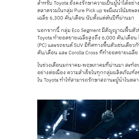
สำหรับ Toyota ยังคงรักษาความเป็นผู้นำได้อย่า
ตลาดรวมในกลุ่ม Pure Pick up จะมีแนวโน้มชะล
เฉลี่ย 6,300 คัน/เดือน นับตั้งแต่ต้นปีที่ผ่านมา
นอกจากนี้ กลุ่ม Eco Segment มีสัญญาณฟื้นตัวที่
Toyota ทำยอดขายเฉลี่ยสูงถึง 6,000 คัน/เดือน
(PC) และรถยนต์ SUV มีทิศทางฟื้นตัวเช่นเดียวก
คัน/เดือน และ Corolla Cross ที่ทำยอดขายเฉลี่ย
ในช่วงเดือนมกราคม-พฤษภาคมที่ผ่านมา สะท้อนใ
อย่างต่อเนื่อง ความสำเร็จในทุกกลุ่มผลิตภัณฑ์เหล่
ใน Toyota ทำให้สามารถรักษาสถานะผู้นำในตลา