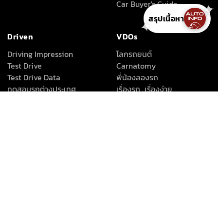
Car Buyer's Guide
✦
สรุปเนื้อหา
✦
Driven
VDOs
Driving Impression
โลกรถยนต์
Test Drive
Carnatomy
Test Drive Data
พี่น้องลองรถ
ทดสอบรถต่างประเทศ
เรื่องรถ…เรื่องง่าย
คุณลุงใจดี
Full Review
All Around
About Us
เครื่องเสียง/Gadgets
About Us
แต่งรถ
Advertise With Us
ดูแลรักษารถยนต์
Terms Of Use
สาระสะใจ
Privacy Policy
วาไรตี้ยานยนต์
How We Test Cars