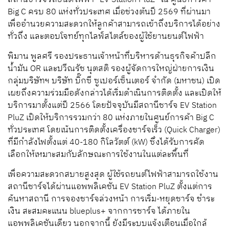
Big C ครบ 80 แห่งทั่วประเทศ เมื่อช่วงต้นปี 2569 ที่ผ่านมา
เพื่ออำนวยความสะดวกให้ลูกค้าสามารถเข้าถึงบริการได้อย่าง
ทั่วถึง และตอบโจทย์ทุกไลฟ์สไตล์ของผู้ใช้ยานยนต์ไฟฟ้า
พิมาน พูลศรี รองประธานเจ้าหน้าที่บริหารด้านธุรกิจค้าปลีก
น้ำมัน OR และปวีณรัช นุตสติ รองผู้จัดการใหญ่ฝ่ายการเงิน
กลุ่มบริษัทฯ บริษัท บิ๊กซี ซูเปอร์เซ็นเตอร์ จำกัด (มหาชน) เปิด
เผยถึงความร่วมมือดังกล่าวได้เริ่มดำเนินการติดตั้ง และเปิดให้
บริการมาตั้งแต่ปี 2566 โดยปัจจุบันมีสถานีชาร์จ EV Station
PluZ เปิดให้บริการรวมกว่า 80 แห่งภายในศูนย์การค้า Big C
ทั่วประเทศ โดยเน้นการติดตั้งเครื่องชาร์จเร็ว (Quick Charger)
ที่มีกำลังไฟตั้งแต่ 40-180 กิโลวัตต์ (kW) ซึ่งได้รับการคัด
เลือกให้เหมาะสมกับลักษณะการใช้งานในแต่ละพื้นที่
เพื่อความสะดวกสบายสูงสุด ผู้ใช้รถยนต์ไฟฟ้าสามารถใช้งาน
สถานีชาร์จได้ผ่านแอพพลิเคชัน EV Station PluZ ตั้งแต่การ
ค้นหาสถานี การจองชาร์จล่วงหน้า การเริ่ม-หยุดชาร์จ ชำระ
เงิน สะสมคะแนน blueplus+ จากการชาร์จ ได้ภายใน
แอพพลิเคชันเดียว นอกจากนี้ ยังมีระบบแจ้งเตือนเมื่อใกล้