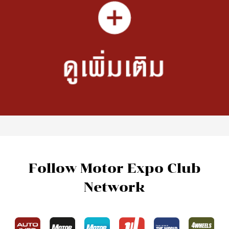
Follow Motor Expo Club
Network