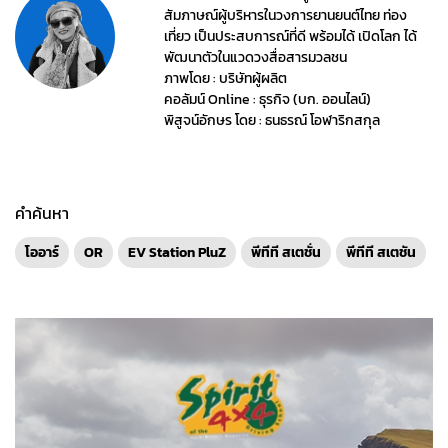
สัมภาษณ์ผู้บริหารในวงการยานยนต์ไทย ท่อง
เที่ยว เป็นประสบการณ์ที่ดี พร้อมได้ เปิดโลก ได้
พัฒนาตัวในแวดวงสื่อสารมวลชน
ภาพโดย : บริษัทผู้ผลิต
คอลัมน์ Online : ธุรกิจ (บก. ออนไลน์)
พิสูจน์อักษร โดย : ธนธรณ์ โอฬาริกสกุล
คำค้นหา
โออาร์
OR
EV Station PluZ
พีทีที สเตชั่น
พีทีที สเตชัน