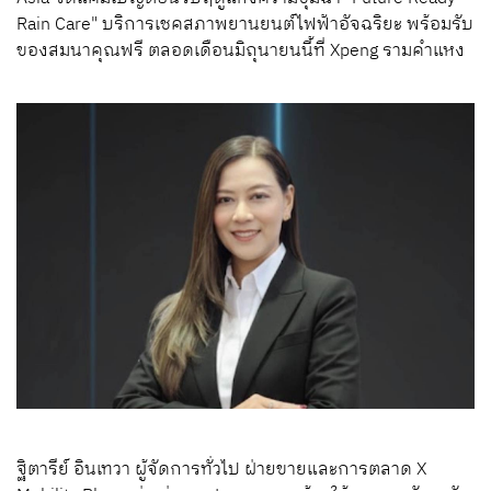
Rain Care" บริการเชคสภาพยานยนต์ไฟฟ้าอัจฉริยะ พร้อมรับ
ของสมนาคุณฟรี ตลอดเดือนมิถุนายนนี้ที่ Xpeng รามคำแหง
ฐิตารีย์ อินเทวา ผู้จัดการทั่วไป ฝ่ายขายและการตลาด X