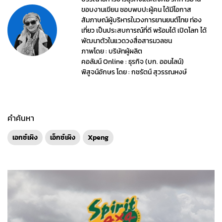
ขอบงานเขียน ชอบพบปะผู้คน ได้มีโอกาส
สัมภาษณ์ผู้บริหารในวงการยานยนต์ไทย ท่อง
เที่ยว เป็นประสบการณ์ที่ดี พร้อมได้ เปิดโลก ได้
พัฒนาตัวในแวดวงสื่อสารมวลชน
ภาพโดย : บริษัทผู้ผลิต
คอลัมน์ Online : ธุรกิจ (บก. ออนไลน์)
พิสูจน์อักษร โดย : กชรัตน์ สุวรรณหงษ์
คำค้นหา
เอกซ์เผิง
เอ็กซ์เผิง
Xpeng