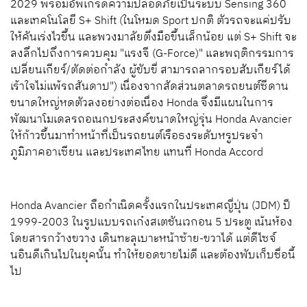
2029 พร้อมอัพเกรดความปลอดภัยเป็นระบบ Sensing 360
และเทคโนโลยี S+ Shift (ในโหมด Sport ปกติ ตัวรถจะแค่ปรับ
ให้คันเร่งไวขึ้น และพวงมาลัยตึงมือขึ้นเล็กน้อย แต่ S+ Shift จะ
ลงลึกไปถึงการควบคุม "แรงจี (G-Force)" และพฤติกรรมการ
เปลี่ยนเกียร์/ตัดต่อกำลัง ผู้ขับขี่ สามารถลากรอบสับเกียร์ได้
เร้าใจไม่แพ้รถสันดาป") เนื่องจากสัดส่วนตลาดรถยนต์ซีดาน
ขนาดใหญ่หดตัวลงอย่างต่อเนื่อง Honda จึงมีแผนในการ
พัฒนาโมเดลรถอเนกประสงค์ขนาดใหญ่รุ่น Honda Avancier
ให้ก้าวขึ้นมาทำหน้าที่เป็นรถยนต์เรือธงระดับหรูประจำ
ภูมิภาคอาเซียน และประเทศไทย แทนที่ Honda Accord
Honda Avancier ถือกำเนิดครั้งแรกในประเทศญี่ปุ่น (JDM) ปี
1999-2003 ในรูปแบบรถเก๋งสเตชันเวกอน 5 ประตู เน้นห้อง
โดยสารกว้างขวาง เดินทะลุเบาะหน้าซ้าย-ขวาได้ แต่ดีไซจ์
นอินดีเกินไปในยุคนั้น ทำให้ยอดขายไม่ดี และต้องพับเก็บชื่อนี้
ไป