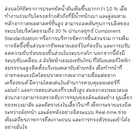
ส่งผลให้อัตราการประหยัดน้ำมันเพิ่มขึ้นมากกว่า 10 % เมื่อ
ทำงานร่วมกับโครงสร้างตัวถังที่มีน้ำหนักเบา และลู่ลมตาม
หลักอากาศพลศาสตร์ขั้นสูง สามารถลดต้นทุนการผลิตของ
ระบบไฮบริดโดยรวมถึง 30 % ผ่านกลยุทธ์ Component
Standardization หรือการบริหารจัดการชิ้นส่วนร่วม การเพิ่ม
การจัดซื้อชิ้นส่วนจากซัพพลายเออร์ในท้องถิ่น และการปรับ
ลดความซับซ้อนของชิ้นส่วนในระบบกลไก นอกจากนี้ยังมี
ระบบขับเคลื่อน 4 ล้อไฟฟ้าเจเนอเรชันใหม่ ที่ใช้มอเตอร์ไฟฟ้า
สมรรถนะสูงติดตั้งบริเวณเพลาขับด้านหลัง เพื่อทำหน้าที่
ถ่ายทอดแรงบิดโดยปราศจากเพลากลางเชื่อมต่อจาก
เครื่องยนต์ มีความโดดเด่นในด้านการควบคุมมอเตอร์ที่
แม่นยำ และการตอบสนองที่รวดเร็วสูง สมองกลประมวลผล
ส่วนกลางสามารถตรวจจับการหมุนของล้อแต่ละข้าง มุมเลี้ยว
ของพวงมาลัย และอัตราเร่งในเสี้ยววินาที เพื่อกระจายแรงบิด
ระหว่างล้อหน้า และล้อหลังอย่างอิสระแบบ Real-time ช่วย
เพิ่มเสถียรภาพการยึดเกาะถนน และการทรงตัวขณะเข้าโค้ง
อย่างมั่นใจ