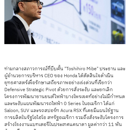
ท่ามกลางสภาวการณ์ที่บีบคั้น "Toshihiro Mibe" ประธาน และ
ผู้อำนวยการบริหาร CEO ของ Honda ได้ตัดสินใจดำเนิน
ยุทธศาสตร์เพื่อรักษาเสถียรภาพอย่างเร่งด่วนที่เรียกว่า
Defensive Strategic Pivot ด้วยการสั่งระงับ และยกเลิก
โครงการพัฒนายานยนต์ไฟฟ้าบางโพรเจคท์อย่างไม่มีกำหนด
และระงับแผนพัฒนารถไฟฟ้า 0 Series ในอเมริกา ได้แก่
Saloon, SUV และรถสปอร์ท Acura RSX ที่เคยมีแผนใช้ฐาน
การผลิตในรัฐโอไฮโอ สหรัฐอเมริกา รวมถึงสั่งระงับโครงการ
สร้างโรงงานแบทเตอรีในประเทศแคนาดา มูลค่ากว่า 11 พัน