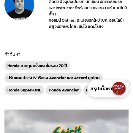
ติดตัว ปัจจุบันเป็น บก.นักเขียน นักทดสอบรถ
และ Instructor ที่พร้อมถ่ายทอดความรู้ แบบไม่มี
กั๊ก !
คอลัมน์ Online : ระเบียงรถใหม่ (บก. ออนไลน์)
พิสูจน์อักษร โดย : ชื่นใจ แดนไธสง
คำค้นหา
Honda ขาดทุนครั้งแรกในรอบ 70 ปี
ปรับแผนส่ง SUV เรือธง Avancier และ Accord บุกไทย
✦
สรุปเนื้อหา
Honda Super-ONE
Honda Avancier
Honda Accord
✦