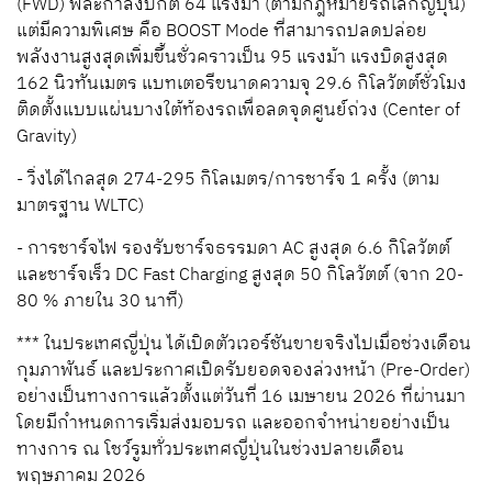
(FWD) พละกำลังปกติ 64 แรงม้า (ตามกฎหมายรถเล็กญี่ปุ่น)
แต่มีความพิเศษ คือ BOOST Mode ที่สามารถปลดปล่อย
พลังงานสูงสุดเพิ่มขึ้นชั่วคราวเป็น 95 แรงม้า แรงบิดสูงสุด
162 นิวทันเมตร แบทเตอรีขนาดความจุ 29.6 กิโลวัตต์ชั่วโมง
ติดตั้งแบบแผ่นบางใต้ท้องรถเพื่อลดจุดศูนย์ถ่วง (Center of
Gravity)
- วิ่งได้ไกลสุด 274-295 กิโลเมตร/การชาร์จ 1 ครั้ง (ตาม
มาตรฐาน WLTC)
- การชาร์จไฟ รองรับชาร์จธรรมดา AC สูงสุด 6.6 กิโลวัตต์
และชาร์จเร็ว DC Fast Charging สูงสุด 50 กิโลวัตต์ (จาก 20-
80 % ภายใน 30 นาที)
*** ในประเทศญี่ปุ่น ได้เปิดตัวเวอร์ชันขายจริงไปเมื่อช่วงเดือน
กุมภาพันธ์ และประกาศเปิดรับยอดจองล่วงหน้า (Pre-Order)
อย่างเป็นทางการแล้วตั้งแต่วันที่ 16 เมษายน 2026 ที่ผ่านมา
โดยมีกำหนดการเริ่มส่งมอบรถ และออกจำหน่ายอย่างเป็น
ทางการ ณ โชว์รูมทั่วประเทศญี่ปุ่นในช่วงปลายเดือน
พฤษภาคม 2026