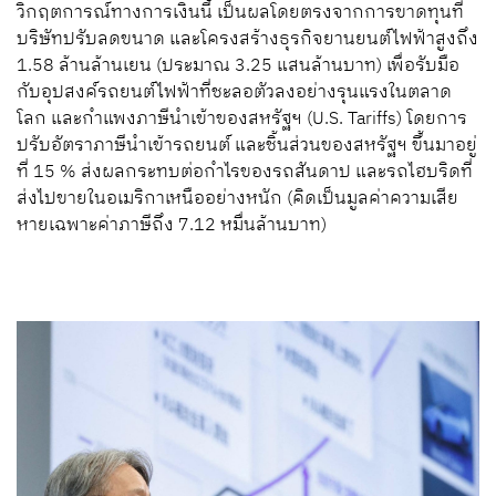
วิกฤตการณ์ทางการเงินนี้ เป็นผลโดยตรงจากการขาดทุนที่
บริษัทปรับลดขนาด และโครงสร้างธุรกิจยานยนต์ไฟฟ้าสูงถึง
1.58 ล้านล้านเยน (ประมาณ 3.25 แสนล้านบาท) เพื่อรับมือ
กับอุปสงค์รถยนต์ไฟฟ้าที่ชะลอตัวลงอย่างรุนแรงในตลาด
โลก และกำแพงภาษีนำเข้าของสหรัฐฯ (U.S. Tariffs) โดยการ
ปรับอัตราภาษีนำเข้ารถยนต์ และชิ้นส่วนของสหรัฐฯ ขึ้นมาอยู่
ที่ 15 % ส่งผลกระทบต่อกำไรของรถสันดาป และรถไฮบริดที่
ส่งไปขายในอเมริกาเหนืออย่างหนัก (คิดเป็นมูลค่าความเสีย
หายเฉพาะค่าภาษีถึง 7.12 หมื่นล้านบาท)