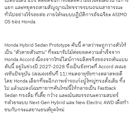
เปลี่ยนเลน แซง ตลอดจนการชะลอความเร็วเพื่อเลี้ยวผ่านทาง
แยก และหยุดรถตามสัญญาณไฟจราจรบนถนนสาธารณะ
ทั่วไปอย่างไร้รอยต่อ ภายใต้ระบบปฏิบัติการอัจฉริยะ ASIMO
OS ของ Honda
Honda Hybrid Sedan Prototype คันนี้ คาดว่าจะถูกวางตัวให้
เป็น "ตัวตายตัวแทน" ที่จะมารับไม้ต่อยอดความสำเร็จจาก
Honda Accord เนื่องจากไทม์ไลน์การผลิตจริงของรถต้นแบบ
คันนี้ อยู่ในช่วงปี 2027-2028 ซึ่งเป็นจังหวะที่ Accord เจเนอ
เรชันปัจจุบัน (เจเนอเรชันที่ 11) หมดอายุขัยทางตลาดพอดี
โดย Honda เลือกที่จะฉีกภาพจำรถเก๋งผู้ใหญ่ทรงดั้งเดิม ทิ้ง
ไป แล้วแปลงโฉมทายาทคันใหม่นี้ให้กลายเป็น Fastback
Sedan ทรงลิ่ม ที่เตี้ย กว้าง และเน้นสมรรถนะความสปอร์
ทด้วยระบบ Next-Gen Hybrid และ New Electric AWD เพื่อท้า
ชนกับกระแสยานยนต์ยุคใหม่