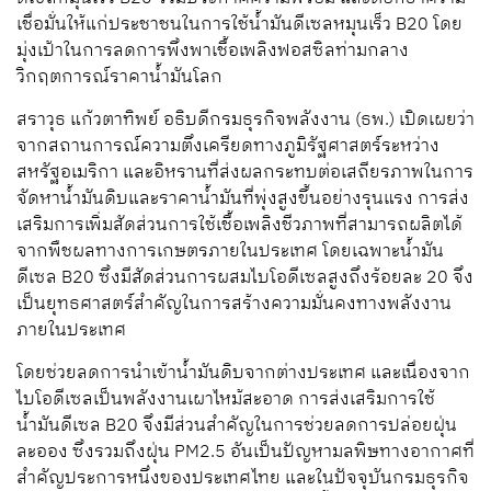
เชื่อมั่นให้แก่ประชาชนในการใช้น้ำมันดีเซลหมุนเร็ว B20 โดย
มุ่งเป้าในการลดการพึ่งพาเชื้อเพลิงฟอสซิลท่ามกลาง
วิกฤตการณ์ราคาน้ำมันโลก
สราวุธ แก้วตาทิพย์ อธิบดีกรมธุรกิจพลังงาน (ธพ.) เปิดเผยว่า
จากสถานการณ์ความตึงเครียดทางภูมิรัฐศาสตร์ระหว่าง
สหรัฐอเมริกา และอิหรานที่ส่งผลกระทบต่อเสถียรภาพในการ
จัดหาน้ำมันดิบและราคาน้ำมันที่พุ่งสูงขึ้นอย่างรุนแรง การส่ง
เสริมการเพิ่มสัดส่วนการใช้เชื้อเพลิงชีวภาพที่สามารถผลิตได้
จากพืชผลทางการเกษตรภายในประเทศ โดยเฉพาะน้ำมัน
ดีเซล B20 ซึ่งมีสัดส่วนการผสมไบโอดีเซลสูงถึงร้อยละ 20 จึง
เป็นยุทธศาสตร์สำคัญในการสร้างความมั่นคงทางพลังงาน
ภายในประเทศ
โดยช่วยลดการนำเข้าน้ำมันดิบจากต่างประเทศ และเนื่องจาก
ไบโอดีเซลเป็นพลังงานเผาไหม้สะอาด การส่งเสริมการใช้
น้ำมันดีเซล B20 จึงมีส่วนสำคัญในการช่วยลดการปล่อยฝุ่น
ละออง ซึ่งรวมถึงฝุ่น PM2.5 อันเป็นปัญหามลพิษทางอากาศที่
สำคัญประการหนึ่งของประเทศไทย และในปัจจุบันกรมธุรกิจ