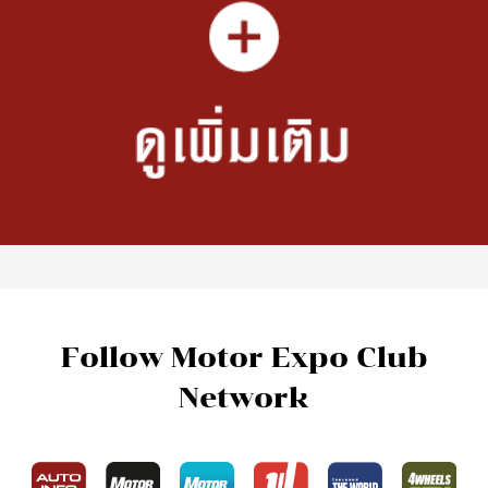
Follow Motor Expo Club
Network