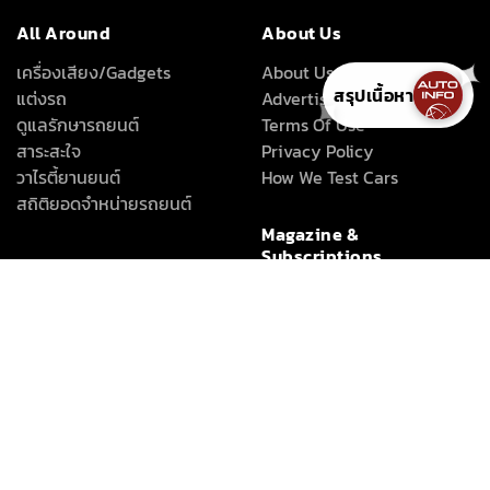
All Around
About Us
เครื่องเสียง/Gadgets
About Us
✦
สรุปเนื้อหา
แต่งรถ
Advertise With Us
✦
ดูแลรักษารถยนต์
Terms Of Use
สาระสะใจ
Privacy Policy
วาไรตี้ยานยนต์
How We Test Cars
สถิติยอดจำหน่ายรถยนต์
Magazine &
Subscriptions
News
ข่าวรอบโลก
ข่าวสารยานยนต์