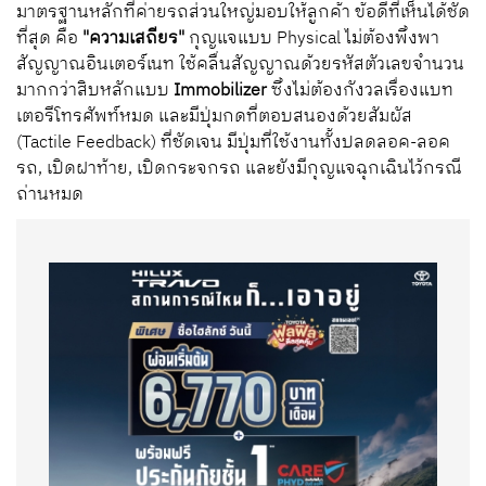
มาตรฐานหลักที่ค่ายรถส่วนใหญ่มอบให้ลูกค้า ข้อดีที่เห็นได้ชัด
ที่สุด คือ
"ความเสถียร"
กุญแจแบบ Physical ไม่ต้องพึ่งพา
สัญญาณอินเตอร์เนท ใช้คลื่นสัญญาณด้วยรหัสตัวเลขจำนวน
มากกว่าสิบหลักแบบ
Immobilizer
ซึ่งไม่ต้องกังวลเรื่องแบท
เตอรีโทรศัพท์หมด และมีปุ่มกดที่ตอบสนองด้วยสัมผัส
(Tactile Feedback) ที่ชัดเจน มีปุ่มที่ใช้งานทั้งปลดลอค-ลอค
รถ, เปิดฝาท้าย, เปิดกระจกรถ และยังมีกุญแจฉุกเฉินไว้กรณี
ถ่านหมด