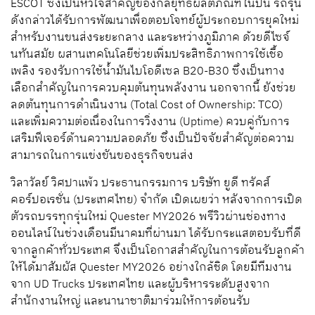
ESCOT ซึ่งเป็นหัวใจสำคัญของกลยุทธ์ผลิตภัณฑ์ในปีนี้ รถรุ่น
ดังกล่าวได้รับการพัฒนาเพื่อตอบโจทย์ผู้ประกอบการยุคใหม่
สำหรับงานขนส่งระยะกลาง และระหว่างภูมิภาค ด้วยดีไซจ์
นทันสมัย ผสานเทคโนโลยีช่วยเพิ่มประสิทธิภาพการใช้เชื้อ
เพลิง รองรับการใช้น้ำมันไบโอดีเซล B20-B30 ซึ่งเป็นทาง
เลือกสำคัญในการควบคุมต้นทุนพลังงาน นอกจากนี้ ยังช่วย
ลดต้นทุนการดำเนินงาน (Total Cost of Ownership: TCO)
และเพิ่มความต่อเนื่องในการวิ่งงาน (Uptime) ควบคู่กับการ
เสริมฟีเจอร์ด้านความปลอดภัย ซึ่งเป็นปัจจัยสำคัญต่อความ
สามารถในการแข่งขันของธุรกิจขนส่ง
วิลาวัลย์ วิศปาแพ้ว ประธานกรรมการ บริษัท ยูดี ทรัคส์
คอร์ปอเรชั่น (ประเทศไทย) จำกัด เปิดเผยว่า หลังจากการเปิด
ตัวรถบรรทุกรุ่นใหม่ Quester MY2026 พรีวิวผ่านช่องทาง
ออนไลน์ในช่วงเดือนมีนาคมที่ผ่านมา ได้รับกระแสตอบรับที่ดี
จากลูกค้าทั่วประเทศ จึงเป็นโอกาสสำคัญในการต้อนรับลูกค้า
ให้ได้มาสัมผัส Quester MY2026 อย่างใกล้ชิด โดยมีทีมงาน
จาก UD Trucks ประเทศไทย และผู้บริหารระดับสูงจาก
สำนักงานใหญ่ และนานาชาติมาร่วมให้การต้อนรับ