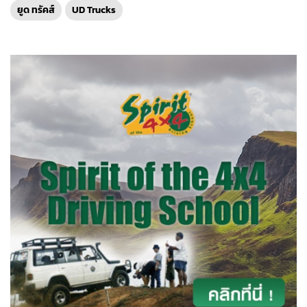
ยูด ทรัคส์
UD Trucks