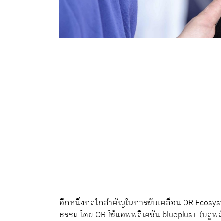
อีกหนึ่งกลไกสำคัญในการขับเคลื่อน OR Ecosyste
ธรรม โดย OR ใช้แอพพลิเคชัน blueplus+ (บลูพลัส