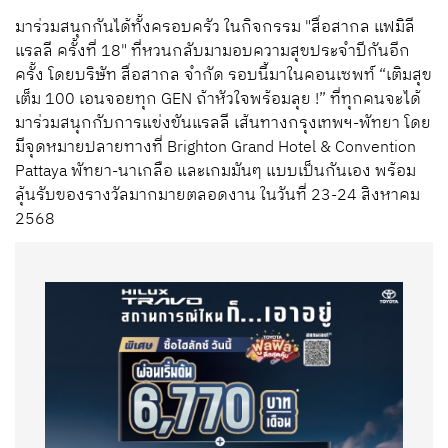
มาร่วมสนุกกันได้ทั้งครอบครัว ในกิจกรรม "สื่อสากล แฟมิลี
แรลลี ครั้งที่ 18" ที่หวนกลับมามอบความสุขประจำปีกันอีก
ครั้ง โดยบริษัท สื่อสากล จำกัด รอบนี้มาในคอนเซพท์ “เติมสุข
เต็ม 100 เอนจอยทุก GEN ถ้าหัวใจพร้อมลุย !” ที่ทุกคนจะได้
มาร่วมสนุกกับการแข่งขันแรลลี เส้นทางกรุงเทพฯ-พัทยา โดย
มีจุดหมายปลายทางที่ Brighton Grand Hotel & Convention
Pattaya พัทยา-นาเกลือ และเกมมันๆ แบบเป็นกันเอง พร้อม
ลุ้นรับของรางวัลมากมายตลอดงาน ในวันที่ 23-24 สิงหาคม
2568