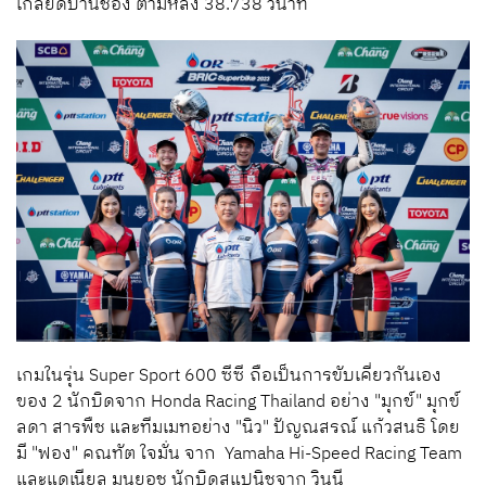
เกลียดบ้านช่อง ตามหลัง 38.738 วินาที
เกมในรุ่น Super Sport 600 ซีซี ถือเป็นการขับเคี่ยวกันเอง
ของ 2 นักบิดจาก Honda Racing Thailand อย่าง "มุกข์" มุกข์
ลดา สารพืช และทีมเมทอย่าง "นิว" ปัญณสรณ์ แก้วสนธิ โดย
มี "ฟอง" คณทัต ใจมั่น จาก Yamaha Hi-Speed Racing Team
และแดเนียล มุนยอช นักบิดสแปนิชจาก วินนี