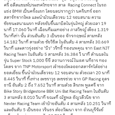
ศรี อดีตแชมพ์ประเทศไทยจาก ตาล Racing Connect ในรถ
แข่ง BMW เป็นครั้งแรก โดยผลปรากฏว่า นครินทร์ ออก
สตาร์ทจากโพล และนำม้วนเดียวจบ 12 รอบสนาม ความ
ชัยชนะสนามแรก หลังขยับขึ้นมาบิดในรุ่นใหญ่ ด้วยเวลา 19
นาที 17.060 วินาที เฉือนทีมเมทอย่าง ภาสวิชญ์ เพียง 1.319
วินาทีเท่า นั้น ส่วนอันดับ 3 เป็นของ จักรกฤษณ์ ตามหลัง
14.182 วินาที ตามด้วย ชัยวิชิต ในอันดับ 4 ตามหลัง 30.669
วินาที และดาวรุ่งอย่าง "บิว" วริทธิ์ ทองนพคุณ จาก East NJT
Racing Team ในอันดับ 5 ตามหลัง 36.384 วิ นาที ด้านผลใน
รุ่น Super Stock 1,000 ซีซี สถานการณ์ในเรศ นทีธาร ทอง
โคตร จาก TNP Motorsport เจ้าของโพลออกสตาร์ทได้อย่าง
ยอดเยี่ยม ขึ้นนำม้วนเดียวจบ 12 รอบสนาม ด้วยเวลา 20 นาที
8.445 วินาที ทิ้งห่าง เพชราวุธ เพชรช่วย จาก GP Racing อุดร
ธานี อันดับ 2 ถึง 7.652 วินาที ตามด้วย สิรภพ พูลศรี จาก
Bike Story Bridgestone BBK Uni Bat Racing Team ในอันดับ
3 ตามหลัง 8.010 วินาที ขณะที่ ณัฐพล ธัญวดีวนิช จาก
Nexter Racing Team เข้าป้ายอันดับ 4 ตามหลัง 10.251 วินาที
และอันดับ 5 เป็นของ วรินธร ต้องวัฒนา จาก อ้วนบุรีรัมย์