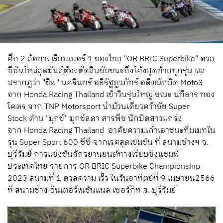
ศึก 2 ล้อทางเรียบเบอร์ 1 ของไทย "OR BRIC Superbike" ดวล
ซีซันใหม่สุดมันส์ต้องตัดสินชัยชนะถึงโค้งสุดท้ายทุกรุ่น ผล
ปรากฏว่า "ชิพ" นครินทร์ อธิรัฐภูวภัทร์ อดีตนักบิด Moto3
จาก Honda Racing Thailand เข้าวินรุ่นใหญ่ ขณะ นทีธาร ทอง
โคตร จาก TNP Motorsport นำม้วนเดียวคว้าชัย Super
Stock ด้าน "มุกข์" มุกข์ลดา สารพืช นักบิดสาวแกร่ง
จาก Honda Racing Thailand อาศัยความเก๋าเอาชนะทีมเมทใน
รุ่น Super Sport 600 ซีซี จากเรศสุดเข้มข้น ที่ สนามช้างฯ จ.
บุรีรัมย์ การแข่งขันจักรยานยนต์ทางเรียบชิงแชมพ์
ประเทศไทย รายการ OR BRIC Superbike Championship
2023 สนามที่ 1 ดวลความ เร็ว ในวันอาทิตย์ที่ 9 เมษายน2566
ที่ สนามช้าง อินเตอร์เนชันแนล เซอร์กิท จ. บุรีรัมย์