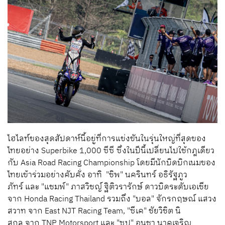
ไฮไลท์ของสุดสัปดาห์นี้อยู่ที่การแข่งขันในรุ่นใหญ่ที่สุดของ
ไทยอย่าง Superbike 1,000 ซีซี ซึ่งในปีนี้เปลี่ยนไปใช้กฎเดียว
กับ Asia Road Racing Championship โดยมีนักบิดบิกเนมของ
ไทยเข้าร่วมอย่างคับคั่ง อาทิ "ชิพ" นครินทร์ อธิรัฐภูว
ภัทร์ และ "แชมพ์" ภาสวิชญ์ ฐิติวรารักษ์ ดาวบิดระดับเอเชีย
จาก Honda Racing Thailand รวมถึง "บอล" จักรกฤษณ์ แสวง
สวาท จาก East NJT Racing Team, "ซีเค" ชัยวิชิต นิ
สกุล จาก TNP Motorsport และ "ซุป" อนุชา นาคเจริญ