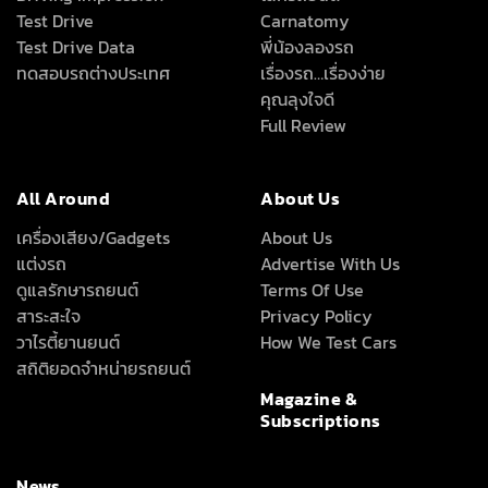
Test Drive
Carnatomy
Test Drive Data
พี่น้องลองรถ
ทดสอบรถต่างประเทศ
เรื่องรถ…เรื่องง่าย
คุณลุงใจดี
Full Review
All Around
About Us
เครื่องเสียง/Gadgets
About Us
แต่งรถ
Advertise With Us
ดูแลรักษารถยนต์
Terms Of Use
สาระสะใจ
Privacy Policy
วาไรตี้ยานยนต์
How We Test Cars
สถิติยอดจำหน่ายรถยนต์
Magazine &
Subscriptions
News