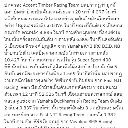
ปกครอง Accent Timber Racing Team ผลปรากฏว่า มุกข์
ลดา บิดเข้าป้ายเป็นคันแรกด้วยเวลา 20 นาที 4.097 วินาที
คว้าชัยชนะสนามแรกไปครองอย่างสุดมันส์ หลังเฉือนทีมเมท
อย่าง ปัญณสรณ์ เพียง 0.076 วินาที ขณะที่อันดับ 3 เป็นของ
คณาทัต ตามหลัง 4.835 วินาที ตามด้วย มุนยอช ที่ลงแข่งใน
ไทยเป็นครั้งแรกในอันดับ 4 ตามหลัง 6.806 วินาที และอันดับ
5 เป็นของ พีรพงศ์ บุญเลิศ จาก Yamaha KYB IRC D.I.D. NB
น้ำบาน โมลิน เคสปีด ลาดกระบัง โก๋ท่ามะกา ตามหลัง
10.427 วินาที ส่วนสถานการณ์ในรุ่น Super Sport 400
ซีซี นับเป็นการขับเคี่ยวที่สูสีจนถึงโค้งสุดท้าย โดยนักบิด 5
อันดับแรกมีระยะห่างกันเพียง 1.569 วินาทีเท่านั้น ผลปรากฏ
ว่ายอดนักบิดดาวรุ่งอย่าง วัชรินทร์ ทับทิมอ่อน จาก East NJT
Racing Team บิดเข้าป้ายเป็นคันแรกหลังครบ 7 รอบสนาม
ด้วยเวลา 12 นาที 52.026 วินาที เฉือนเอาชนะ ภาสกรณ์ แสน
หลวง คู่แข่งจาก Yamaha Duckhams ดำ Racing Team อันดับ
2 เพียง 0.837 วินาทีเท่า นั้น ขณะที่อันดับ 3 ตกเป็นของ ดรัณ
ภพ ทองย้อย จาก East NJT Racing Team ตามหลัง 0.982
วินาที ตามด้วย ธีร์ธวัช คุณภู่ จาก Vavoline SMS Racing